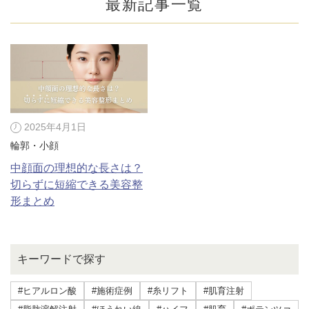
最新記事一覧
2025年4月1日
輪郭・小顔
中顔面の理想的な長さは？
切らずに短縮できる美容整
形まとめ
公式SNS
キーワードで探す
井畑 峰紀 医師
安形省吾 医師
#ヒアルロン酸
#施術症例
#糸リフト
#肌育注射