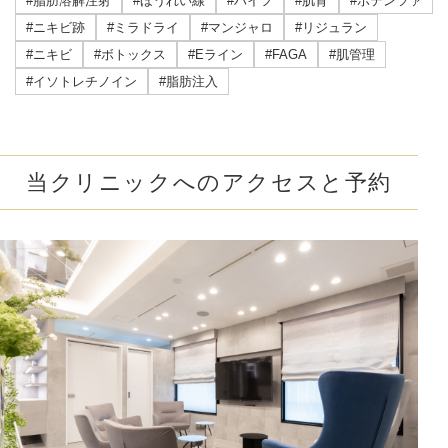
#脂肪溶解注射
#ほうれい線
#ハイフ
#肌育
#ポテンツァ
#ニキビ跡
#ミラドライ
#マンジャロ
#リジュラン
#ニキビ
#ボトックス
#Eライン
#FAGA
#肌管理
#イソトレチノイン
#脂肪注入
当クリニックへのアクセスと予約