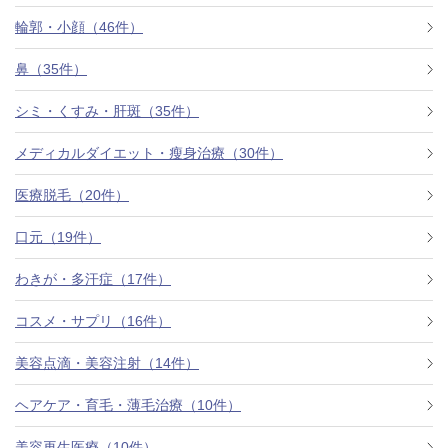
料金一覧
輪郭・小顔（46件）
施術症例
鼻（35件）
シミ・くすみ・肝斑（35件）
初めての方へ
メディカルダイエット・瘦身治療（30件）
医療脱毛（20件）
お悩みで探す
施術メニュー
口元（19件）
わきが・多汗症（17件）
医師の
コスメ・サプリ（16件）
医師紹介
スケジュール
美容点滴・美容注射（14件）
予約方法に
ヘアケア・育毛・薄毛治療（10件）
アクセス
ついて
西梅田から徒歩2分
美容再生医療（10件）