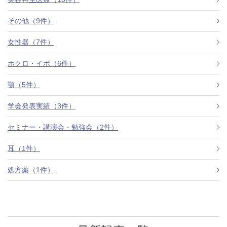
その他（9件）
アフターケア
オンライン診療
女性器（7件）
ホクロ・イボ（6件）
よくあるご質問
顎（5件）
学会発表実績（3件）
美容ブログ
セミナー・講演会・勉強会（2件）
オンラインショップ
耳（1件）
処方薬（1件）
LINE予約
WEB予約