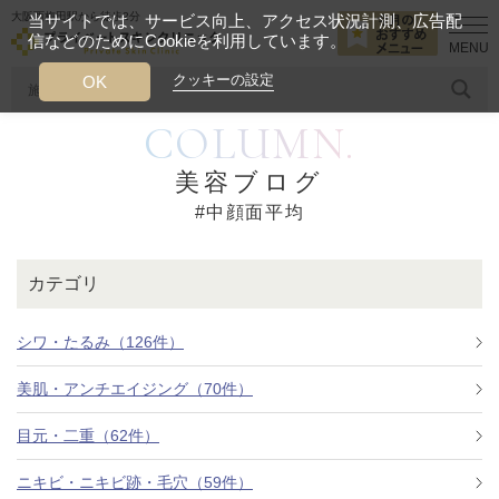
大阪西梅田駅から徒歩2分
当サイトでは、サービス向上、アクセス状況計測、広告配
信などのためにCookieを利用しています。
HOME
中顔面平均
クッキーの設定
OK
COLUMN.
人気のワード
糸リフト
ヒアルロン酸
リジュランアイ
頭皮
美容ブログ
#中顔面平均
今月のおすすめメニュー
当クリニック月替わりのおすすめのメニュー
カテゴリ
プライベートスキンクリニックが
選ばれる理由
シワ・たるみ（126件）
美肌・アンチエイジング（70件）
クリニックについて
目元・二重（62件）
ニキビ・ニキビ跡・毛穴（59件）