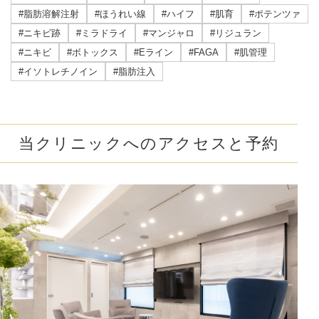
#脂肪溶解注射
#ほうれい線
#ハイフ
#肌育
#ポテンツァ
#ニキビ跡
#ミラドライ
#マンジャロ
#リジュラン
#ニキビ
#ボトックス
#Eライン
#FAGA
#肌管理
#イソトレチノイン
#脂肪注入
当クリニックへのアクセスと予約