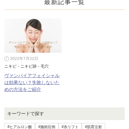
最新記事一覧
2022年7月22日
ニキビ・ニキビ跡・毛穴
ヴァンパイアフェイシャル
は効果ない？失敗しないた
めの方法をご紹介
公式SNS
キーワードで探す
井畑 峰紀 医師
安形省吾 医師
#ヒアルロン酸
#施術症例
#糸リフト
#肌育注射