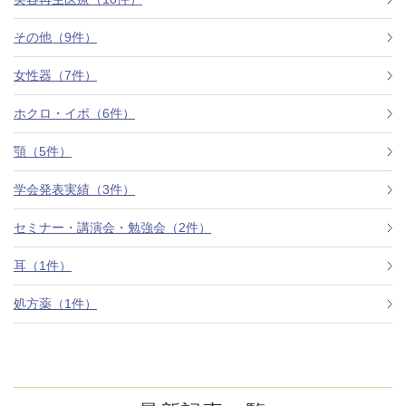
その他（9件）
アフターケア
オンライン診療
女性器（7件）
ホクロ・イボ（6件）
よくあるご質問
顎（5件）
学会発表実績（3件）
美容ブログ
セミナー・講演会・勉強会（2件）
オンラインショップ
耳（1件）
処方薬（1件）
LINE予約
WEB予約