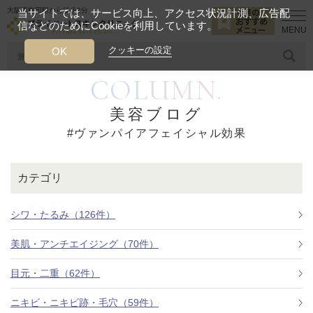
大阪西梅田駅から徒歩2分
当サイトでは、サービス向上、アクセス状況計測、広告配
信などのためにCookieを利用しています。
HOME
ヴァンパイアフェイシャル効果
クッキーの設定
OK
COLUMN.
人気のワード
糸リフト
ヒアルロン酸
リジュランアイ
頭皮
美容ブログ
#ヴァンパイアフェイシャル効果
今月のおすすめメニュー
当クリニック月替わりのおすすめのメニュー
カテゴリ
プライベートスキンクリニックが
選ばれる理由
シワ・たるみ（126件）
美肌・アンチエイジング（70件）
クリニックについて
目元・二重（62件）
ニキビ・ニキビ跡・毛穴（59件）