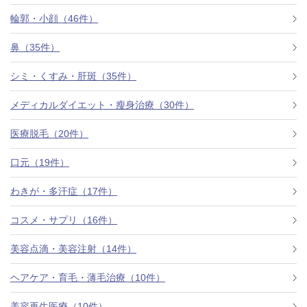
料金一覧
輪郭・小顔（46件）
施術症例
鼻（35件）
シミ・くすみ・肝斑（35件）
初めての方へ
メディカルダイエット・瘦身治療（30件）
医療脱毛（20件）
お悩みで探す
施術メニュー
口元（19件）
わきが・多汗症（17件）
医師の
コスメ・サプリ（16件）
医師紹介
スケジュール
美容点滴・美容注射（14件）
予約方法に
ヘアケア・育毛・薄毛治療（10件）
アクセス
ついて
西梅田から徒歩2分
美容再生医療（10件）