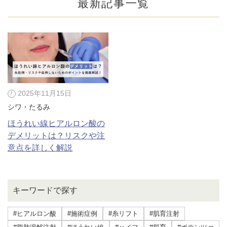
最新記事一覧
2025年11月15日
シワ・たるみ
ほうれい線ヒアルロン酸の
デメリットは？リスクや注
意点を詳しく解説
公式SNS
キーワードで探す
井畑 峰紀 医師
安形省吾 医師
#ヒアルロン酸
#施術症例
#糸リフト
#肌育注射