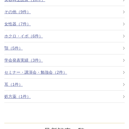
その他（9件）
アフターケア
オンライン診療
女性器（7件）
ホクロ・イボ（6件）
よくあるご質問
顎（5件）
学会発表実績（3件）
美容ブログ
セミナー・講演会・勉強会（2件）
オンラインショップ
耳（1件）
処方薬（1件）
LINE予約
WEB予約