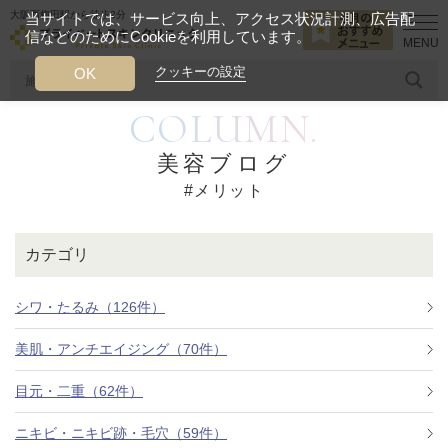
大阪西梅田駅から徒歩2分
当サイトでは、サービス向上、アクセス状況計測、広告配
信などのためにCookieを利用しています。
HOME
メリット
クッキーの設定
OK
COLUMN.
人気のワード
糸リフト
ヒアルロン酸
リジュランアイ
頭皮
美容ブログ
#メリット
今月のおすすめメニュー
当クリニック月替わりのおすすめのメニュー
カテゴリ
プライベートスキンクリニックが
選ばれる理由
シワ・たるみ（126件）
美肌・アンチエイジング（70件）
クリニックについて
目元・二重（62件）
ニキビ・ニキビ跡・毛穴（59件）