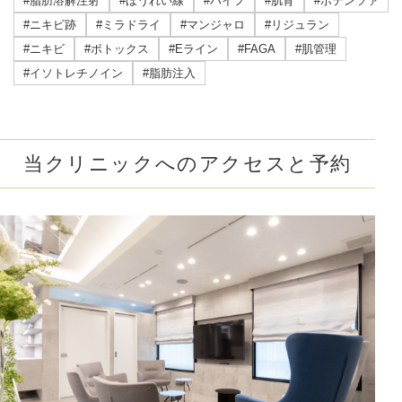
#脂肪溶解注射
#ほうれい線
#ハイフ
#肌育
#ポテンツァ
#ニキビ跡
#ミラドライ
#マンジャロ
#リジュラン
#ニキビ
#ボトックス
#Eライン
#FAGA
#肌管理
#イソトレチノイン
#脂肪注入
当クリニックへのアクセスと予約