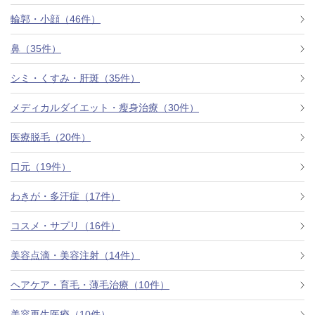
料金一覧
輪郭・小顔（46件）
施術症例
鼻（35件）
シミ・くすみ・肝斑（35件）
初めての方へ
メディカルダイエット・瘦身治療（30件）
医療脱毛（20件）
お悩みで探す
施術メニュー
口元（19件）
わきが・多汗症（17件）
医師の
コスメ・サプリ（16件）
医師紹介
スケジュール
美容点滴・美容注射（14件）
予約方法に
ヘアケア・育毛・薄毛治療（10件）
アクセス
ついて
西梅田から徒歩2分
美容再生医療（10件）