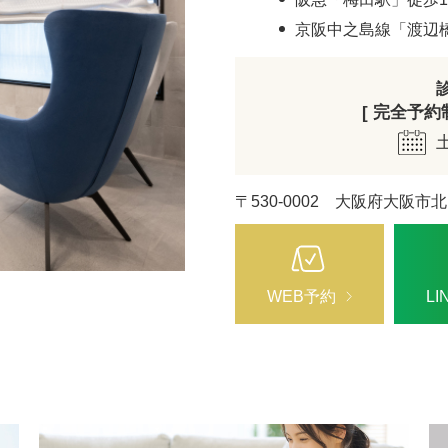
ZO SKIN HEALTH（ゼオスキンヘルス）
ナノメッ
京阪中之島線「渡辺
[ 完全予約制 
〒530-0002 大阪府大阪市北
WEB予約
L