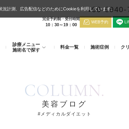
06-6940-
況計測、広告配信などのためにCookieを利用しています。
完全予約制・受付時間
WEB予約
L
10：30～19：00
診療メニュー
料金一覧
施術症例
ク
施術名で探す
梅田クリニッ
デンシティ
医療ハイ
のお悩み
身体のお悩み
COLUMN.
マッサージピール（コラーゲンピール）
テスリフト
医師紹介
メディカルダイエット・痩身治
チエイジング
療
アンカーX
糸リフト
脂肪溶解注射など
アクセス
美容ブログ
み・肝斑
わきが・多汗症
リジュラン注射（高濃度サーモン注射）
貴族フィ
#メディカルダイエット
予約方法
など豊富な施術で治療
切らない施術もご用意
バッカルファット除去術（頬脂肪除去術）
ショッピ