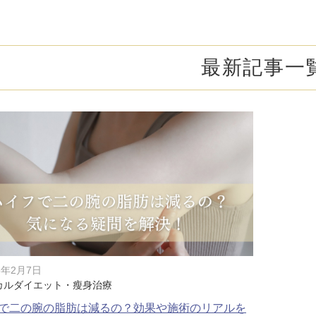
オンライン診
キビ跡・毛穴
医療脱毛
悩みを改善
医師による肌診断でマシンを使い分け
ヒアルロニダーゼ
アップニ
アフターケア
ボ
ヘアケア・育毛・薄毛治療
二重切開法
最新記事一
二重埋没
た治療をご提案
内服治療や頭皮注射など
よくあるご質
切らない眼瞼下垂（埋没法）手術
下瞼脂肪
療
豊胸・バスト
指す再生医療
経験豊富な形成外科出身医師による丁寧な施術
上瞼脂肪除去
目頭切開
女性器
下眼瞼たるみ取り
眉下切開
デリケートなお悩みもお気軽にご相談ください
二重糸とり手術
眼瞼下垂
耳
ピアスの穴あけもお任せください
切らない・糸だけでつくる美鼻整形！
鼻プロテ
耳介軟骨移植（鼻）
鼻尖形成
5年2月7日
カルダイエット・瘦身治療
切らない鼻尖形成術
だんご鼻
で二の腕の脂肪は減るの？効果や施術のリアルを