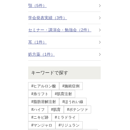
療法）
顎（5件）
学会発表実績（3件）
ジャルプロスーパーハイドロ
セミナー・講演会・勉強会（2件）
ルメッカ
耳（1件）
シミ取りレーザー（Q-YAGレーザー）
処方薬（1件）
ハイドラフェイシャル
キーワードで探す
ミラノリピールボディ
#ヒアルロン酸
#施術症例
CO2高周波レーザー（Esprit）
#糸リフト
#肌育注射
#脂肪溶解注射
#ほうれい線
脂肪由来幹細胞点滴
#ハイフ
#肌育
#ポテンツァ
#ニキビ跡
#ミラドライ
美脚（ふくらはぎ）ボトックス
#マンジャロ
#リジュラン