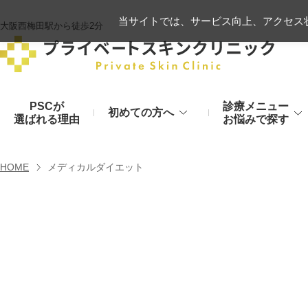
当サイトでは、サービス向上、アクセス状
大阪西梅田駅から徒歩2分
PSCが
診療メニュー
初めての方へ
選ばれる理由
お悩みで探す
施術の流れ
ヒアルロン酸リフト
HOME
メディカルダイエット
顔のお悩み
肌
モフィウス8
初診時のお持物
シワ・たるみ
美肌・アン
ヒアルロン酸やハイフ、糸リフトなど
医療の力で美肌へ
VOVリフト
お支払いについて
目元・二重
シミ・くす
ボトックス注射（シワ）
埋没法から切開法まで
レーザーや光治療
スネコス注射