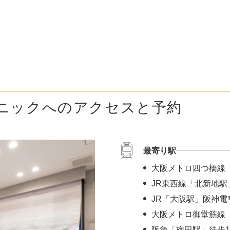
ボトックス注射 （多汗症）
わきが（
女性医療脱毛
女性の薄
乳輪縮小術
陥没乳頭
小陰唇縮小術
クリトリ
ニックへのアクセスと予約
白玉点滴（グルタチオン）
NMN点
サイトカイン（ベビースキン）点滴
美白点滴
最寄り駅
肩こりボトックス
ニンニク
大阪メトロ四つ橋線
若返り（アンチエイジング）点滴
ニキビ・
JR東西線「北新地駅
JR「大阪駅」阪神電
高濃度ビタミンC点滴
アフター
大阪メトロ御堂筋線 
阪急「梅田駅」徒歩1