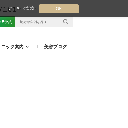
7101
クッキーの設定
OK
FOLLOW US
INE予約
リニック案内
美容ブログ
クについて
フ（ウルトラフォーマーMPT）
その他のお悩み
（TESS LIFT）
注射・点滴治療
プラセンタ注射、白玉点滴など
（スレッドリフト）
処方薬
ラー
アフターピルや美白内服薬など
ングリフト（ウルトラVリフト）