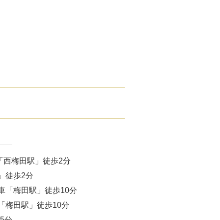
腋臭）手術
毛治療（FAGA）
手術
ス包茎術
滴
（トラネキサム酸）
注射
「西梅田駅」徒歩2分
肌荒れ点滴
」徒歩2分
車「梅田駅」徒歩10分
ピル
「梅田駅」徒歩10分
5分