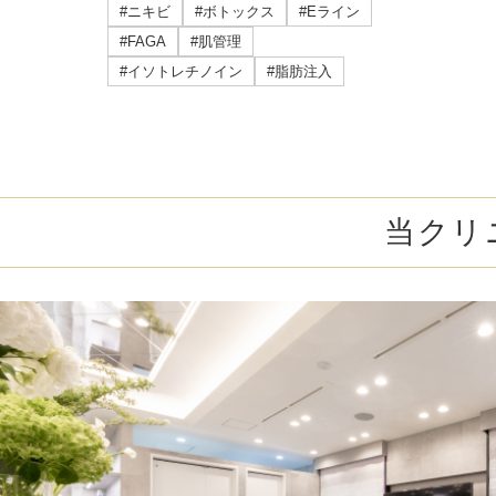
ミラドライ
#ニキビ
#ボトックス
#Eライン
#FAGA
#肌管理
ジェントルマックスプロプラス
#イソトレチノイン
#脂肪注入
頭皮注射
乳頭縮小術
当クリ
ピアスの穴あけ
エクソソーム点滴
プラセンタ注射
疲労回復点滴
アレルギー点滴