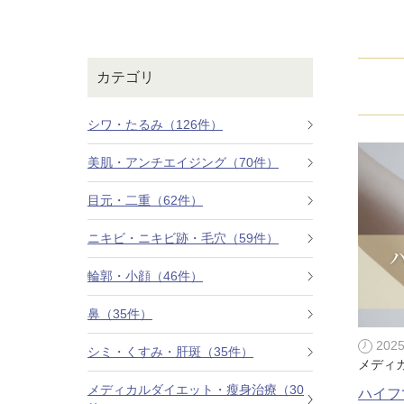
鼻
ニキビ・ニ
ナチュラルな美鼻を実現
ニキビ跡・毛穴の
スキンボトックス（マイクロボトックス）
輪郭・小顔
ほくろ・イ
カテゴリ
涙袋ヒアルロン酸注射
切らない施術や顔に傷が残りにくい施術など
一人ひとりにあっ
脂肪注入
シワ・たるみ（126件）
口元
美容再生医
美肌・アンチエイジング（70件）
ふっくら唇、自然な口元を実現
お肌の若返りを目
グラマラスライン形成（タレ目形成）
目元・二重（62件）
顎
目尻切開法
理想のフェイスラインに
ニキビ・ニキビ跡・毛穴（59件）
上眼瞼たるみ取り
輪郭・小顔（46件）
ヒアルロン酸注射（鼻）
鼻（35件）
小鼻縮小整形術（鼻翼縮小術）
202
シミ・くすみ・肝斑（35件）
メディ
切らない小鼻縮小術
メディカルダイエット・瘦身治療（30
ハイフ