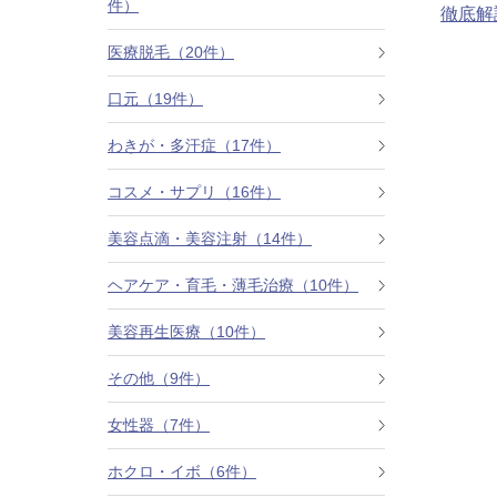
件）
徹底解
カベリン（カベルライン・Kabelline）
医療脱毛（20件）
こめかみのヒアルロン酸注射
口元（19件）
チンセラプラス（Cincelar+）
わきが・多汗症（17件）
コスメ・サプリ（16件）
ボトックス注射（ガミースマイル・口角アッ
プ）
美容点滴・美容注射（14件）
人中短縮ボトックス
ヘアケア・育毛・薄毛治療（10件）
クレヴィエル注入
美容再生医療（10件）
その他（9件）
ダーマペン4
女性器（7件）
ケアシス
ホクロ・イボ（6件）
ACRS療法（自己血サイトカインリッチ注入