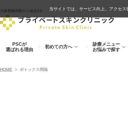
当サイトでは、サービス向上、アクセス状
大阪西梅田駅から徒歩2分
PSCが
診療メニュー
初めての方へ
選ばれる理由
お悩みで探す
施術の流れ
ヒアルロン酸リフト
HOME
ボトックス間隔
顔のお悩み
肌
モフィウス8
初診時のお持物
シワ・たるみ
美肌・アン
ヒアルロン酸やハイフ、糸リフトなど
医療の力で美肌へ
VOVリフト
お支払いについて
目元・二重
シミ・くす
ボトックス注射（シワ）
埋没法から切開法まで
レーザーや光治療
スネコス注射