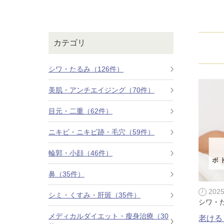
鼻
ニキビ・ニ
ナチュラルな美鼻を実現
ニキビ跡・毛穴の
スキンボトックス（マイクロボトックス）
輪郭・小顔
ほくろ・イ
カテゴリ
涙袋ヒアルロン酸注射
切らない施術や顔に傷が残りにくい施術など
一人ひとりにあっ
脂肪注入
シワ・たるみ（126件）
口元
美容再生医
美肌・アンチエイジング（70件）
ふっくら唇、自然な口元を実現
お肌の若返りを目
グラマラスライン形成（タレ目形成）
目元・二重（62件）
顎
目尻切開法
理想のフェイスラインに
ニキビ・ニキビ跡・毛穴（59件）
上眼瞼たるみ取り
輪郭・小顔（46件）
ヒアルロン酸注射（鼻）
鼻（35件）
小鼻縮小整形術（鼻翼縮小術）
202
シミ・くすみ・肝斑（35件）
シワ・
切らない小鼻縮小術
メディカルダイエット・瘦身治療（30
老ける