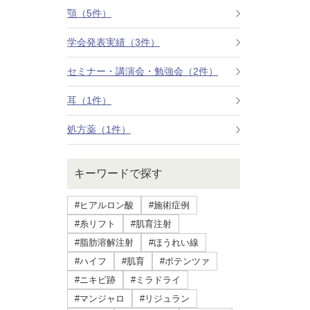
療法）
顎（5件）
学会発表実績（3件）
ジャルプロスーパーハイドロ
セミナー・講演会・勉強会（2件）
ルメッカ
耳（1件）
シミ取りレーザー（Q-YAGレーザー）
処方薬（1件）
ハイドラフェイシャル
キーワードで探す
ミラノリピールボディ
#ヒアルロン酸
#施術症例
CO2高周波レーザー（Esprit）
#糸リフト
#肌育注射
#脂肪溶解注射
#ほうれい線
脂肪由来幹細胞点滴
#ハイフ
#肌育
#ポテンツァ
#ニキビ跡
#ミラドライ
美脚（ふくらはぎ）ボトックス
#マンジャロ
#リジュラン