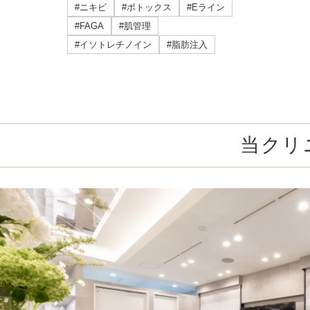
ミラドライ
#ニキビ
#ボトックス
#Eライン
#FAGA
#肌管理
ジェントルマックスプロプラス
#イソトレチノイン
#脂肪注入
頭皮注射
乳頭縮小術
当クリ
ピアスの穴あけ
エクソソーム点滴
プラセンタ注射
疲労回復点滴
アレルギー点滴