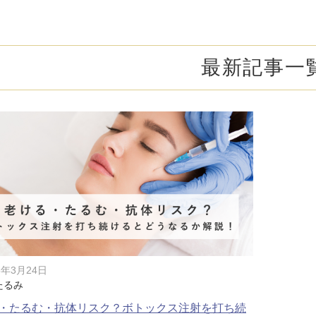
オンライン診
キビ跡・毛穴
医療脱毛
悩みを改善
医師による肌診断でマシンを使い分け
ヒアルロニダーゼ
アップニ
アフターケア
ボ
ヘアケア・育毛・薄毛治療
二重切開法
最新記事一
二重埋没
た治療をご提案
内服治療や頭皮注射など
よくあるご質
切らない眼瞼下垂（埋没法）手術
下瞼脂肪
療
豊胸・バスト
指す再生医療
経験豊富な形成外科出身医師による丁寧な施術
上瞼脂肪除去
目頭切開
女性器
下眼瞼たるみ取り
眉下切開
デリケートなお悩みもお気軽にご相談ください
二重糸とり手術
眼瞼下垂
耳
ピアスの穴あけもお任せください
切らない・糸だけでつくる美鼻整形！
鼻プロテ
耳介軟骨移植（鼻）
鼻尖形成
5年3月24日
たるみ
切らない鼻尖形成術
だんご鼻
・たるむ・抗体リスク？ボトックス注射を打ち続