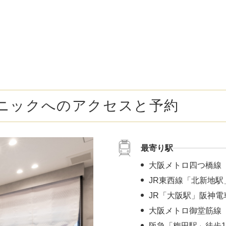
ボトックス注射 （多汗症）
わきが（
女性医療脱毛
女性の薄
乳輪縮小術
陥没乳頭
小陰唇縮小術
クリトリ
ニックへのアクセスと予約
白玉点滴（グルタチオン）
NMN点
サイトカイン（ベビースキン）点滴
美白点滴
最寄り駅
肩こりボトックス
ニンニク
大阪メトロ四つ橋線
若返り（アンチエイジング）点滴
ニキビ・
JR東西線「北新地駅
JR「大阪駅」阪神電
高濃度ビタミンC点滴
アフター
大阪メトロ御堂筋線 
阪急「梅田駅」徒歩1