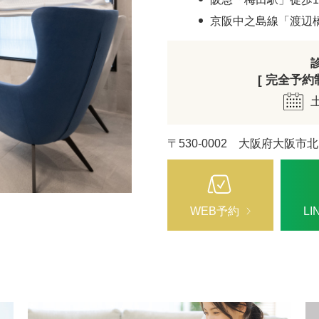
ZO SKIN HEALTH（ゼオスキンヘルス）
ナノメッ
京阪中之島線「渡辺
[ 完全予約制 
〒530-0002 大阪府大阪市北
WEB予約
L