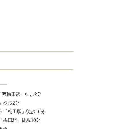
腋臭）手術
毛治療（FAGA）
手術
ス包茎術
滴
（トラネキサム酸）
注射
「西梅田駅」徒歩2分
肌荒れ点滴
」徒歩2分
車「梅田駅」徒歩10分
ピル
「梅田駅」徒歩10分
5分