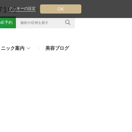
7101
クッキーの設定
OK
FOLLOW US
INE予約
リニック案内
美容ブログ
クについて
フ（ウルトラフォーマーMPT）
その他のお悩み
（TESS LIFT）
注射・点滴治療
プラセンタ注射、白玉点滴など
（スレッドリフト）
処方薬
ラー
アフターピルや美白内服薬など
ングリフト（ウルトラVリフト）