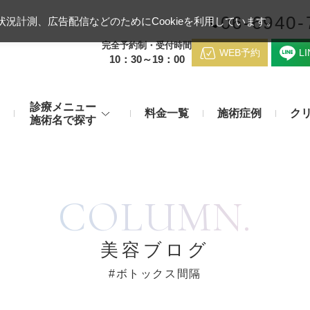
06-6940-
況計測、広告配信などのためにCookieを利用しています。
完全予約制・受付時間
WEB予約
L
10：30～19：00
診療メニュー
料金一覧
施術症例
ク
施術名で探す
梅田クリニッ
デンシティ
医療ハイ
のお悩み
身体のお悩み
COLUMN.
マッサージピール（コラーゲンピール）
テスリフト
医師紹介
メディカルダイエット・痩身治
チエイジング
療
アンカーX
糸リフト
脂肪溶解注射など
アクセス
美容ブログ
み・肝斑
わきが・多汗症
リジュラン注射（高濃度サーモン注射）
貴族フィ
#ボトックス間隔
予約方法
など豊富な施術で治療
切らない施術もご用意
バッカルファット除去術（頬脂肪除去術）
ショッピ