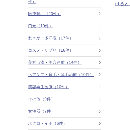
件）
けると
カベリン（カベルライン・Kabelline）
医療脱毛（20件）
こめかみのヒアルロン酸注射
口元（19件）
チンセラプラス（Cincelar+）
わきが・多汗症（17件）
コスメ・サプリ（16件）
ボトックス注射（ガミースマイル・口角アッ
プ）
美容点滴・美容注射（14件）
人中短縮ボトックス
ヘアケア・育毛・薄毛治療（10件）
クレヴィエル注入
美容再生医療（10件）
その他（9件）
ダーマペン4
女性器（7件）
ケアシス
ホクロ・イボ（6件）
ACRS療法（自己血サイトカインリッチ注入