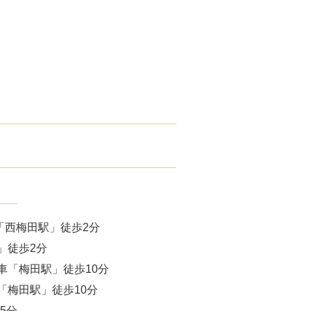
腋臭）手術
毛治療（FAGA）
手術
ス包茎術
滴
（トラネキサム酸）
注射
「西梅田駅」徒歩2分
肌荒れ点滴
」徒歩2分
車「梅田駅」徒歩10分
ピル
「梅田駅」徒歩10分
5分