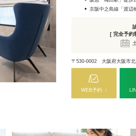
ZO SKIN HEALTH（ゼオスキンヘルス）
ナノメッ
京阪中之島線「渡辺
[ 完全予約制 
〒530-0002 大阪府大阪市北
WEB予約
L