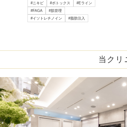
ミラドライ
#ニキビ
#ボトックス
#Eライン
#FAGA
#肌管理
ジェントルマックスプロプラス
#イソトレチノイン
#脂肪注入
頭皮注射
乳頭縮小術
当クリ
ピアスの穴あけ
エクソソーム点滴
プラセンタ注射
疲労回復点滴
アレルギー点滴