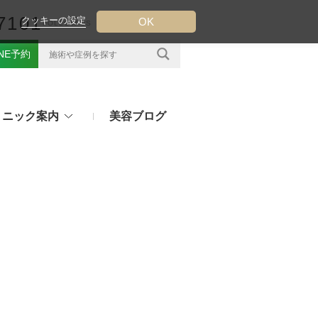
7101
クッキーの設定
OK
FOLLOW US
INE予約
リニック案内
美容ブログ
クについて
フ（ウルトラフォーマーMPT）
その他のお悩み
（TESS LIFT）
注射・点滴治療
プラセンタ注射、白玉点滴など
（スレッドリフト）
処方薬
ラー
アフターピルや美白内服薬など
ングリフト（ウルトラVリフト）