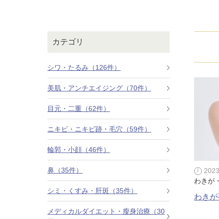
鼻
ニキビ・ニ
ナチュラルな美鼻を実現
ニキビ跡・毛穴の
スキンボトックス（マイクロボトックス）
輪郭・小顔
ほくろ・イ
カテゴリ
涙袋ヒアルロン酸注射
切らない施術や顔に傷が残りにくい施術など
一人ひとりにあっ
脂肪注入
シワ・たるみ（126件）
口元
美容再生医
美肌・アンチエイジング（70件）
ふっくら唇、自然な口元を実現
お肌の若返りを目
グラマラスライン形成（タレ目形成）
目元・二重（62件）
顎
目尻切開法
理想のフェイスラインに
ニキビ・ニキビ跡・毛穴（59件）
上眼瞼たるみ取り
輪郭・小顔（46件）
ヒアルロン酸注射（鼻）
鼻（35件）
202
わきが
小鼻縮小整形術（鼻翼縮小術）
シミ・くすみ・肝斑（35件）
わきが
切らない小鼻縮小術
メディカルダイエット・瘦身治療（30