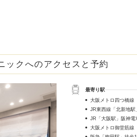
ボトックス注射 （多汗症）
わきが（
女性医療脱毛
女性の薄
乳輪縮小術
陥没乳頭
小陰唇縮小術
クリトリ
ニックへのアクセスと予約
白玉点滴（グルタチオン）
NMN点
サイトカイン（ベビースキン）点滴
美白点滴
最寄り駅
肩こりボトックス
ニンニク
大阪メトロ四つ橋線
若返り（アンチエイジング）点滴
ニキビ・
JR東西線「北新地駅
JR「大阪駅」阪神電
高濃度ビタミンC点滴
アフター
大阪メトロ御堂筋線 
阪急「梅田駅」徒歩1