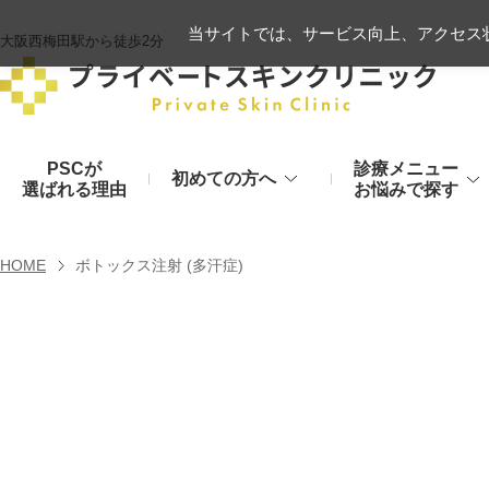
当サイトでは、サービス向上、アクセス状
大阪西梅田駅から徒歩2分
PSCが
診療メニュー
初めての方へ
選ばれる理由
お悩みで探す
施術の流れ
ヒアルロン酸リフト
HOME
ボトックス注射 (多汗症)
顔のお悩み
肌
モフィウス8
初診時のお持物
シワ・たるみ
美肌・アン
ヒアルロン酸やハイフ、糸リフトなど
医療の力で美肌へ
VOVリフト
お支払いについて
目元・二重
シミ・くす
ボトックス注射（シワ）
埋没法から切開法まで
レーザーや光治療
スネコス注射