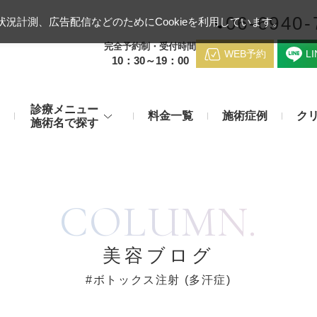
06-6940-
況計測、広告配信などのためにCookieを利用しています。
完全予約制・受付時間
WEB予約
L
10：30～19：00
診療メニュー
料金一覧
施術症例
ク
施術名で探す
梅田クリニッ
デンシティ
医療ハイ
のお悩み
身体のお悩み
COLUMN.
マッサージピール（コラーゲンピール）
テスリフト
医師紹介
メディカルダイエット・痩身治
チエイジング
療
アンカーX
糸リフト
脂肪溶解注射など
アクセス
美容ブログ
み・肝斑
わきが・多汗症
リジュラン注射（高濃度サーモン注射）
貴族フィ
#ボトックス注射 (多汗症)
予約方法
など豊富な施術で治療
切らない施術もご用意
バッカルファット除去術（頬脂肪除去術）
ショッピ