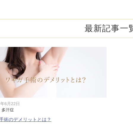
オンライン診
キビ跡・毛穴
医療脱毛
悩みを改善
医師による肌診断でマシンを使い分け
ヒアルロニダーゼ
アップニ
アフターケア
ボ
ヘアケア・育毛・薄毛治療
二重切開法
最新記事一
二重埋没
た治療をご提案
内服治療や頭皮注射など
よくあるご質
切らない眼瞼下垂（埋没法）手術
下瞼脂肪
療
豊胸・バスト
指す再生医療
経験豊富な形成外科出身医師による丁寧な施術
上瞼脂肪除去
目頭切開
女性器
下眼瞼たるみ取り
眉下切開
デリケートなお悩みもお気軽にご相談ください
二重糸とり手術
眼瞼下垂
耳
ピアスの穴あけもお任せください
切らない・糸だけでつくる美鼻整形！
鼻プロテ
3年6月22日
・多汗症
耳介軟骨移植（鼻）
鼻尖形成
手術のデメリットとは？
切らない鼻尖形成術
だんご鼻