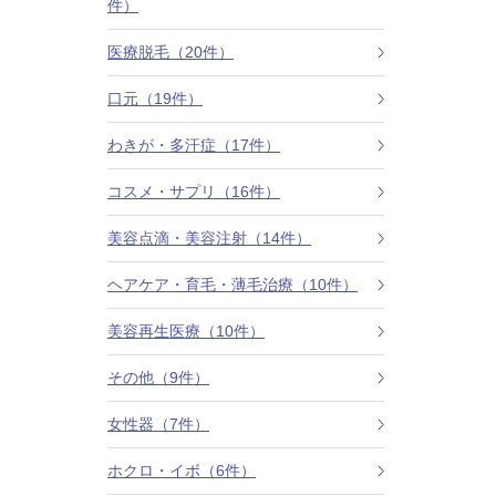
件）
カベリン（カベルライン・Kabelline）
医療脱毛（20件）
こめかみのヒアルロン酸注射
口元（19件）
チンセラプラス（Cincelar+）
わきが・多汗症（17件）
コスメ・サプリ（16件）
ボトックス注射（ガミースマイル・口角アッ
プ）
美容点滴・美容注射（14件）
人中短縮ボトックス
ヘアケア・育毛・薄毛治療（10件）
クレヴィエル注入
美容再生医療（10件）
その他（9件）
ダーマペン4
女性器（7件）
ケアシス
ホクロ・イボ（6件）
ACRS療法（自己血サイトカインリッチ注入