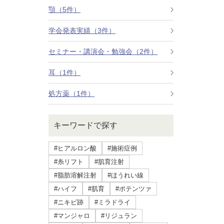
療法）
顎（5件）
学会発表実績（3件）
ジャルプロスーパーハイドロ
セミナー・講演会・勉強会（2件）
ルメッカ
耳（1件）
シミ取りレーザー（Q-YAGレーザー）
処方薬（1件）
ハイドラフェイシャル
キーワードで探す
ミラノリピールボディ
#ヒアルロン酸
#施術症例
CO2高周波レーザー（Esprit）
#糸リフト
#肌育注射
#脂肪溶解注射
#ほうれい線
脂肪由来幹細胞点滴
#ハイフ
#肌育
#ポテンツァ
#ニキビ跡
#ミラドライ
美脚（ふくらはぎ）ボトックス
#マンジャロ
#リジュラン