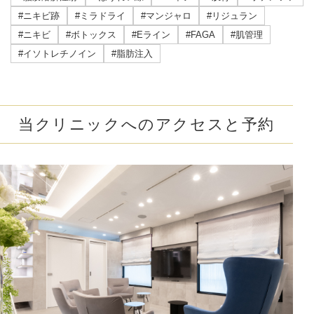
#ニキビ跡
#ミラドライ
#マンジャロ
#リジュラン
#ニキビ
#ボトックス
#Eライン
#FAGA
#肌管理
#イソトレチノイン
#脂肪注入
当クリニックへのアクセスと予約