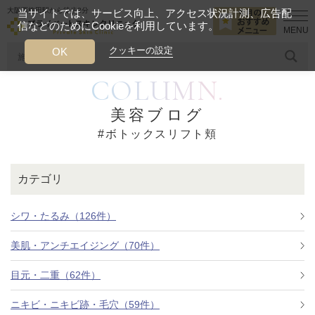
大阪西梅田駅から徒歩2分
当サイトでは、サービス向上、アクセス状況計測、広告配
信などのためにCookieを利用しています。
HOME
ボトックスリフト頬
クッキーの設定
OK
COLUMN.
人気のワード
糸リフト
ヒアルロン酸
リジュランアイ
頭皮
美容ブログ
#ボトックスリフト頬
今月のおすすめメニュー
当クリニック月替わりのおすすめのメニュー
カテゴリ
プライベートスキンクリニックが
選ばれる理由
シワ・たるみ（126件）
美肌・アンチエイジング（70件）
クリニックについて
目元・二重（62件）
ニキビ・ニキビ跡・毛穴（59件）