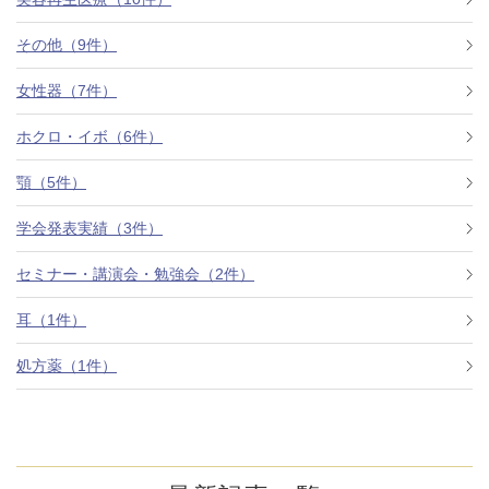
その他（9件）
アフターケア
オンライン診療
女性器（7件）
ホクロ・イボ（6件）
よくあるご質問
顎（5件）
学会発表実績（3件）
美容ブログ
セミナー・講演会・勉強会（2件）
オンラインショップ
耳（1件）
処方薬（1件）
LINE予約
WEB予約