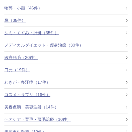
料金一覧
輪郭・小顔（46件）
施術症例
鼻（35件）
シミ・くすみ・肝斑（35件）
初めての方へ
メディカルダイエット・瘦身治療（30件）
医療脱毛（20件）
お悩みで探す
施術メニュー
口元（19件）
わきが・多汗症（17件）
医師の
コスメ・サプリ（16件）
医師紹介
スケジュール
美容点滴・美容注射（14件）
予約方法に
ヘアケア・育毛・薄毛治療（10件）
アクセス
ついて
西梅田から徒歩2分
美容再生医療（10件）