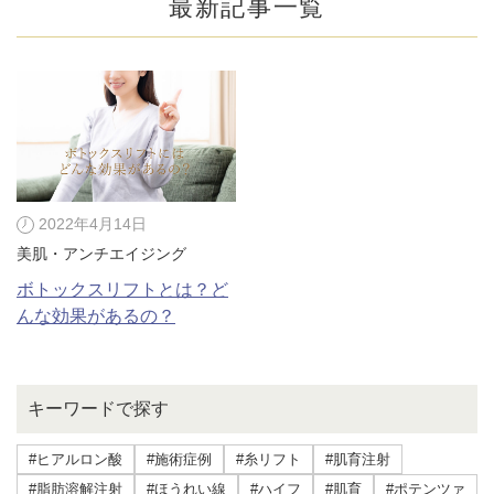
最新記事一覧
2022年4月14日
美肌・アンチエイジング
ボトックスリフトとは？ど
んな効果があるの？
公式SNS
キーワードで探す
井畑 峰紀 医師
安形省吾 医師
#ヒアルロン酸
#施術症例
#糸リフト
#肌育注射
#脂肪溶解注射
#ほうれい線
#ハイフ
#肌育
#ポテンツァ