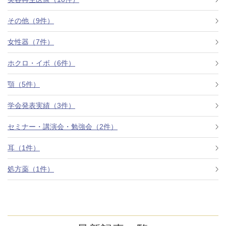
その他（9件）
アフターケア
オンライン診療
女性器（7件）
ホクロ・イボ（6件）
よくあるご質問
顎（5件）
学会発表実績（3件）
美容ブログ
セミナー・講演会・勉強会（2件）
オンラインショップ
耳（1件）
処方薬（1件）
LINE予約
WEB予約