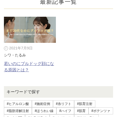
最新記事一覧
2021年7月9日
シワ・たるみ
若いのにブルドッグ顔にな
る原因とは？
公式SNS
キーワードで探す
#ヒアルロン酸
#施術症例
#糸リフト
#肌育注射
井畑 峰紀 医師
安形省吾 医師
#脂肪溶解注射
#ほうれい線
#ハイフ
#肌育
#ポテンツァ