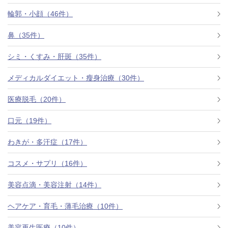
料金一覧
輪郭・小顔（46件）
施術症例
鼻（35件）
シミ・くすみ・肝斑（35件）
初めての方へ
メディカルダイエット・瘦身治療（30件）
医療脱毛（20件）
お悩みで探す
施術メニュー
口元（19件）
わきが・多汗症（17件）
医師の
コスメ・サプリ（16件）
医師紹介
スケジュール
美容点滴・美容注射（14件）
予約方法に
ヘアケア・育毛・薄毛治療（10件）
アクセス
ついて
西梅田から徒歩2分
美容再生医療（10件）