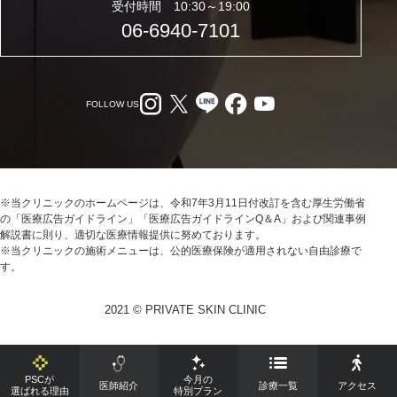
受付時間 10:30～19:00
06-6940-7101
FOLLOW US
※当クリニックのホームページは、令和7年3月11日付改訂を含む厚生労働省
の「医療広告ガイドライン」「医療広告ガイドラインQ＆A」および関連事例
解説書に則り、適切な医療情報提供に努めております。
※当クリニックの施術メニューは、公的医療保険が適用されない自由診療で
す。
2021 © PRIVATE SKIN CLINIC
PSCが
今月の
医師紹介
診療一覧
アクセス
選ばれる理由
特別プラン