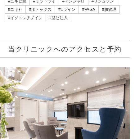
#ニキビ跡
#ミラドライ
#マンジャロ
#リジュラン
#ニキビ
#ボトックス
#Eライン
#FAGA
#肌管理
#イソトレチノイン
#脂肪注入
当クリニックへのアクセスと予約