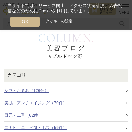
大阪西梅田駅から徒歩2分
当サイトでは、サービス向上、アクセス状況計測、広告配
信などのためにCookieを利用しています。
HOME
ブルドッグ顔
クッキーの設定
OK
COLUMN.
人気のワード
糸リフト
ヒアルロン酸
リジュランアイ
頭皮
美容ブログ
#ブルドッグ顔
今月のおすすめメニュー
当クリニック月替わりのおすすめのメニュー
カテゴリ
プライベートスキンクリニックが
選ばれる理由
シワ・たるみ（126件）
美肌・アンチエイジング（70件）
クリニックについて
目元・二重（62件）
ニキビ・ニキビ跡・毛穴（59件）