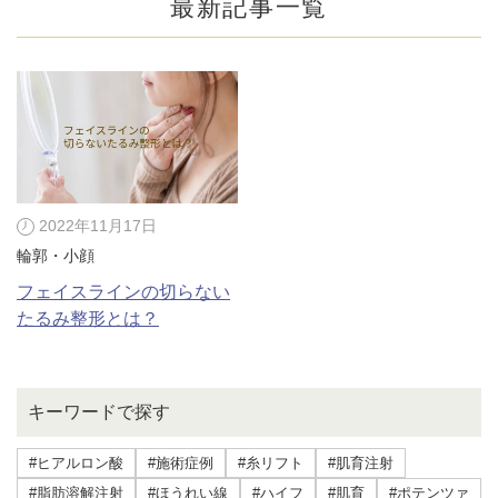
最新記事一覧
2022年11月17日
輪郭・小顔
フェイスラインの切らない
たるみ整形とは？
公式SNS
キーワードで探す
井畑 峰紀 医師
安形省吾 医師
#ヒアルロン酸
#施術症例
#糸リフト
#肌育注射
#脂肪溶解注射
#ほうれい線
#ハイフ
#肌育
#ポテンツァ