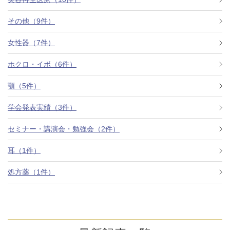
その他（9件）
アフターケア
オンライン診療
女性器（7件）
ホクロ・イボ（6件）
よくあるご質問
顎（5件）
学会発表実績（3件）
美容ブログ
セミナー・講演会・勉強会（2件）
オンラインショップ
耳（1件）
処方薬（1件）
LINE予約
WEB予約