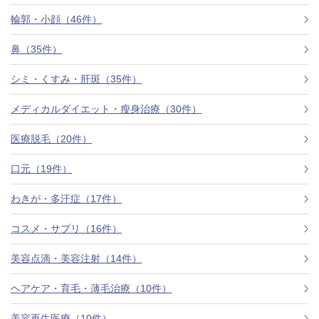
料金一覧
輪郭・小顔（46件）
施術症例
鼻（35件）
シミ・くすみ・肝斑（35件）
初めての方へ
メディカルダイエット・瘦身治療（30件）
医療脱毛（20件）
お悩みで探す
施術メニュー
口元（19件）
わきが・多汗症（17件）
医師の
コスメ・サプリ（16件）
医師紹介
スケジュール
美容点滴・美容注射（14件）
予約方法に
ヘアケア・育毛・薄毛治療（10件）
アクセス
ついて
西梅田から徒歩2分
美容再生医療（10件）