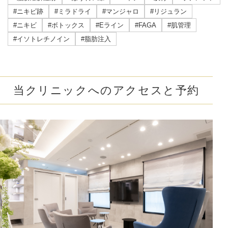
#ニキビ跡
#ミラドライ
#マンジャロ
#リジュラン
#ニキビ
#ボトックス
#Eライン
#FAGA
#肌管理
#イソトレチノイン
#脂肪注入
当クリニックへのアクセスと予約