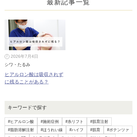
最新記事一覧
2026年7月4日
シワ・たるみ
ヒアルロン酸は吸収されず
に残ることがある？
公式SNS
キーワードで探す
#ヒアルロン酸
#施術症例
#糸リフト
#肌育注射
井畑 峰紀 医師
安形省吾 医師
#脂肪溶解注射
#ほうれい線
#ハイフ
#肌育
#ポテンツァ