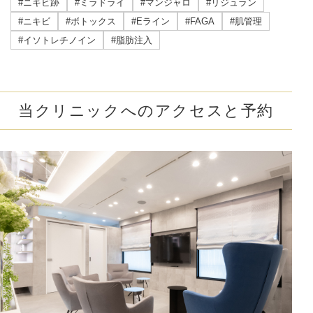
#ニキビ跡
#ミラドライ
#マンジャロ
#リジュラン
#ニキビ
#ボトックス
#Eライン
#FAGA
#肌管理
#イソトレチノイン
#脂肪注入
当クリニックへのアクセスと予約