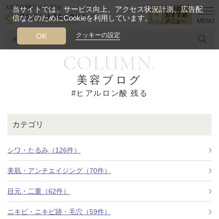
大阪西梅田駅から徒歩2分
当サイトでは、サービス向上、アクセス状況計測、広告配
信などのためにCookieを利用しています。
HOME
ヒアルロン酸 残る
クッキーの設定
OK
COLUMN.
人気のワード
糸リフト
ヒアルロン酸
リジュランアイ
頭皮
美容ブログ
#ヒアルロン酸 残る
今月のおすすめメニュー
当クリニック月替わりのおすすめのメニュー
カテゴリ
プライベートスキンクリニックが
選ばれる理由
シワ・たるみ（126件）
美肌・アンチエイジング（70件）
クリニックについて
目元・二重（62件）
ニキビ・ニキビ跡・毛穴（59件）