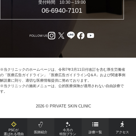
受付時間 10:30～19:00
06-6940-7101
FOLLOW US
※当クリニックのホームページは、令和7年3月11日付改訂を含む厚生労働省
の「医療広告ガイドライン」「医療広告ガイドラインQ＆A」および関連事例
解説書に則り、適切な医療情報提供に努めております。
※当クリニックの施術メニューは、公的医療保険が適用されない自由診療で
す。
2026 © PRIVATE SKIN CLINIC
PSCが
今月の
医師紹介
診療一覧
アクセス
選ばれる理由
特別プラン