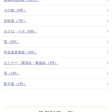
その他（9件）
アフターケア
オンライン診療
女性器（7件）
ホクロ・イボ（6件）
よくあるご質問
顎（5件）
学会発表実績（3件）
美容ブログ
セミナー・講演会・勉強会（2件）
オンラインショップ
耳（1件）
処方薬（1件）
LINE予約
WEB予約