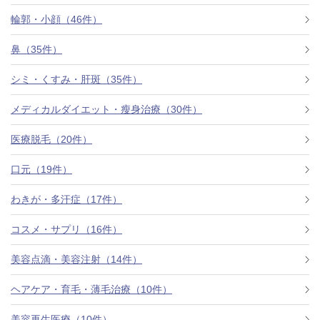
料金一覧
輪郭・小顔（46件）
施術症例
鼻（35件）
シミ・くすみ・肝斑（35件）
初めての方へ
メディカルダイエット・瘦身治療（30件）
医療脱毛（20件）
お悩みで探す
施術メニュー
口元（19件）
わきが・多汗症（17件）
医師の
コスメ・サプリ（16件）
医師紹介
スケジュール
美容点滴・美容注射（14件）
予約方法に
ヘアケア・育毛・薄毛治療（10件）
アクセス
ついて
西梅田から徒歩2分
美容再生医療（10件）