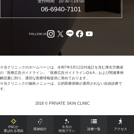
受付時間 10:30～19:00
06-6940-7101
FOLLOW US
※当クリニックのホームページは、令和7年3月11日付改訂を含む厚生労働省
の「医療広告ガイドライン」「医療広告ガイドラインQ＆A」および関連事例
解説書に則り、適切な医療情報提供に努めております。
※当クリニックの施術メニューは、公的医療保険が適用されない自由診療で
す。
2018 © PRIVATE SKIN CLINIC
PSCが
今月の
医師紹介
診療一覧
アクセス
選ばれる理由
特別プラン