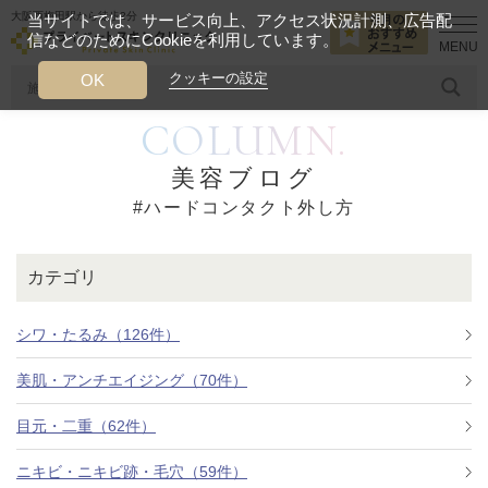
大阪西梅田駅から徒歩2分
当サイトでは、サービス向上、アクセス状況計測、広告配
信などのためにCookieを利用しています。
HOME
ハードコンタクト外し方
クッキーの設定
OK
COLUMN.
人気のワード
糸リフト
ヒアルロン酸
リジュランアイ
頭皮
美容ブログ
#ハードコンタクト外し方
今月のおすすめメニュー
当クリニック月替わりのおすすめのメニュー
カテゴリ
プライベートスキンクリニックが
選ばれる理由
シワ・たるみ（126件）
美肌・アンチエイジング（70件）
クリニックについて
目元・二重（62件）
ニキビ・ニキビ跡・毛穴（59件）