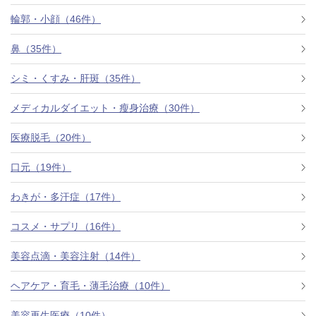
料金一覧
輪郭・小顔（46件）
施術症例
鼻（35件）
シミ・くすみ・肝斑（35件）
初めての方へ
メディカルダイエット・瘦身治療（30件）
医療脱毛（20件）
お悩みで探す
施術メニュー
口元（19件）
わきが・多汗症（17件）
医師の
コスメ・サプリ（16件）
医師紹介
スケジュール
美容点滴・美容注射（14件）
予約方法に
ヘアケア・育毛・薄毛治療（10件）
アクセス
ついて
西梅田から徒歩2分
美容再生医療（10件）