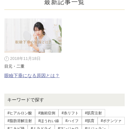
最新記事一覧
2018年11月18日
目元・二重
眼瞼下垂になる原因とは？
公式SNS
キーワードで探す
#ヒアルロン酸
#施術症例
#糸リフト
#肌育注射
井畑 峰紀 医師
安形省吾 医師
#脂肪溶解注射
#ほうれい線
#ハイフ
#肌育
#ポテンツァ
#ニキビ跡
#ミラドライ
#マンジャロ
#リジュラン