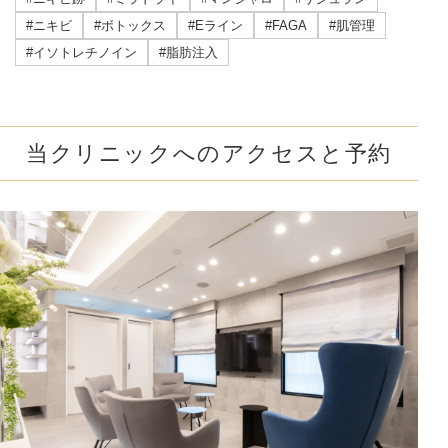
#ニキビ
#ボトックス
#Eライン
#FAGA
#肌管理
#イソトレチノイン
#脂肪注入
当クリニックへのアクセスと予約