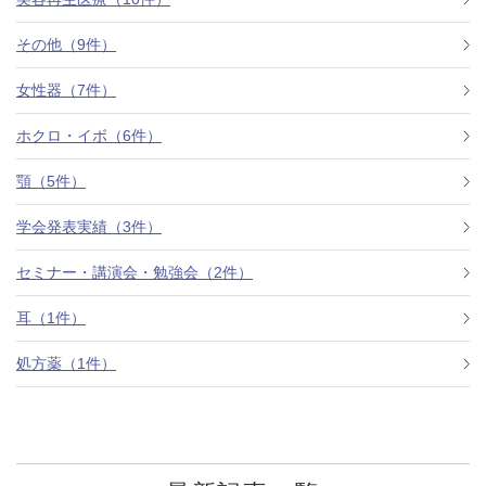
その他（9件）
アフターケア
オンライン診療
女性器（7件）
ホクロ・イボ（6件）
よくあるご質問
顎（5件）
学会発表実績（3件）
美容ブログ
セミナー・講演会・勉強会（2件）
オンラインショップ
耳（1件）
処方薬（1件）
LINE予約
WEB予約