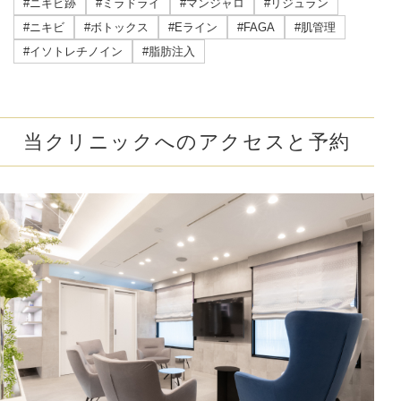
#ニキビ跡
#ミラドライ
#マンジャロ
#リジュラン
#ニキビ
#ボトックス
#Eライン
#FAGA
#肌管理
#イソトレチノイン
#脂肪注入
当クリニックへのアクセスと予約