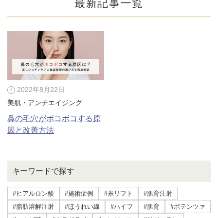
最新記事一覧
2022年8月22日
美肌・アンチエイジング
鼻の毛穴がボコボコする原
因と改善方法
公式SNS
キーワードで探す
#ヒアルロン酸
#施術症例
#糸リフト
#肌育注射
井畑 峰紀 医師
安形省吾 医師
#脂肪溶解注射
#ほうれい線
#ハイフ
#肌育
#ポテンツァ