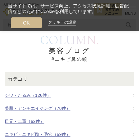
大阪西梅田駅から徒歩2分
当サイトでは、サービス向上、アクセス状況計測、広告配
信などのためにCookieを利用しています。
HOME
ニキビ鼻の頭
クッキーの設定
OK
COLUMN.
人気のワード
糸リフト
ヒアルロン酸
リジュランアイ
頭皮
美容ブログ
#ニキビ鼻の頭
今月のおすすめメニュー
当クリニック月替わりのおすすめのメニュー
カテゴリ
プライベートスキンクリニックが
選ばれる理由
シワ・たるみ（126件）
美肌・アンチエイジング（70件）
クリニックについて
目元・二重（62件）
ニキビ・ニキビ跡・毛穴（59件）