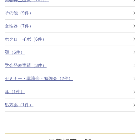
その他（9件）
アフターケア
オンライン診療
女性器（7件）
ホクロ・イボ（6件）
よくあるご質問
顎（5件）
学会発表実績（3件）
美容ブログ
セミナー・講演会・勉強会（2件）
オンラインショップ
耳（1件）
処方薬（1件）
LINE予約
WEB予約