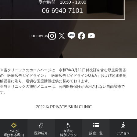
受付時間 10:30～19:00
06-6940-7101
FOLLOW US
※当クリニックのホームページは、令和7年3月11日付改訂を含む厚生労働省
の「医療広告ガイドライン」「医療広告ガイドラインQ＆A」および関連事例
解説書に則り、適切な医療情報提供に努めております。
※当クリニックの施術メニューは、公的医療保険が適用されない自由診療で
す。
2022 © PRIVATE SKIN CLINIC
PSCが
今月の
医師紹介
診療一覧
アクセス
選ばれる理由
特別プラン