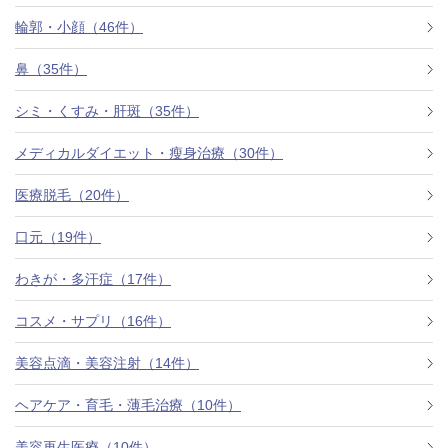
料金一覧
輪郭・小顔（46件）
施術症例
鼻（35件）
シミ・くすみ・肝斑（35件）
初めての方へ
メディカルダイエット・瘦身治療（30件）
医療脱毛（20件）
お悩みで探す
施術メニュー
口元（19件）
わきが・多汗症（17件）
医師の
コスメ・サプリ（16件）
医師紹介
スケジュール
美容点滴・美容注射（14件）
予約方法に
ヘアケア・育毛・薄毛治療（10件）
アクセス
ついて
西梅田から徒歩2分
美容再生医療（10件）