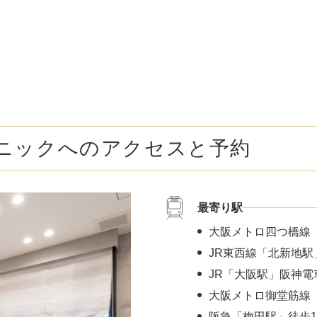
ボトックス注射 （多汗症）
わきが（
女性医療脱毛
女性の薄
乳輪縮小術
陥没乳頭
小陰唇縮小術
クリトリ
ニックへのアクセスと予約
白玉点滴（グルタチオン）
NMN点
サイトカイン（ベビースキン）点滴
美白点滴
最寄り駅
肩こりボトックス
ニンニク
大阪メトロ四つ橋線
若返り（アンチエイジング）点滴
ニキビ・
JR東西線「北新地駅
JR「大阪駅」阪神電
高濃度ビタミンC点滴
アフター
大阪メトロ御堂筋線 
阪急「梅田駅」徒歩1