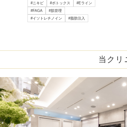
ミラドライ
#ニキビ
#ボトックス
#Eライン
#FAGA
#肌管理
ジェントルマックスプロプラス
#イソトレチノイン
#脂肪注入
頭皮注射
乳頭縮小術
当クリ
ピアスの穴あけ
エクソソーム点滴
プラセンタ注射
疲労回復点滴
アレルギー点滴