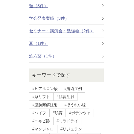
療法）
顎（5件）
学会発表実績（3件）
ジャルプロスーパーハイドロ
セミナー・講演会・勉強会（2件）
ルメッカ
耳（1件）
シミ取りレーザー（Q-YAGレーザー）
処方薬（1件）
ハイドラフェイシャル
キーワードで探す
ミラノリピールボディ
#ヒアルロン酸
#施術症例
CO2高周波レーザー（Esprit）
#糸リフト
#肌育注射
#脂肪溶解注射
#ほうれい線
脂肪由来幹細胞点滴
#ハイフ
#肌育
#ポテンツァ
#ニキビ跡
#ミラドライ
美脚（ふくらはぎ）ボトックス
#マンジャロ
#リジュラン