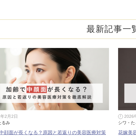
オンライン診
キビ跡・毛穴
医療脱毛
悩みを改善
医師による肌診断でマシンを使い分け
ヒアルロニダーゼ
アップニ
アフターケア
ボ
ヘアケア・育毛・薄毛治療
二重切開法
最新記事一
二重埋没
た治療をご提案
内服治療や頭皮注射など
よくあるご質
切らない眼瞼下垂（埋没法）手術
下瞼脂肪
療
豊胸・バスト
指す再生医療
経験豊富な形成外科出身医師による丁寧な施術
上瞼脂肪除去
目頭切開
女性器
下眼瞼たるみ取り
眉下切開
デリケートなお悩みもお気軽にご相談ください
二重糸とり手術
眼瞼下垂
耳
ピアスの穴あけもお任せください
切らない・糸だけでつくる美鼻整形！
鼻プロテ
耳介軟骨移植（鼻）
鼻尖形成
6年2月2日
202
たるみ
シワ・た
切らない鼻尖形成術
だんご鼻
中顔面が長くなる？原因と若返りの美容医療対策
花嫁美