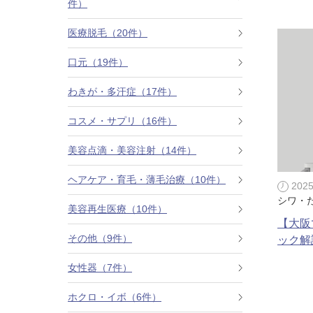
件）
カベリン（カベルライン・Kabelline）
医療脱毛（20件）
こめかみのヒアルロン酸注射
口元（19件）
チンセラプラス（Cincelar+）
わきが・多汗症（17件）
コスメ・サプリ（16件）
ボトックス注射（ガミースマイル・口角アッ
プ）
美容点滴・美容注射（14件）
人中短縮ボトックス
ヘアケア・育毛・薄毛治療（10件）
202
シワ・
クレヴィエル注入
美容再生医療（10件）
【大阪
その他（9件）
ック解
ダーマペン4
女性器（7件）
ケアシス
ホクロ・イボ（6件）
ACRS療法（自己血サイトカインリッチ注入