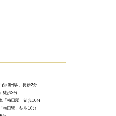
腋臭）手術
毛治療（FAGA）
手術
ス包茎術
滴
（トラネキサム酸）
注射
「西梅田駅」徒歩2分
肌荒れ点滴
」徒歩2分
車「梅田駅」徒歩10分
ピル
「梅田駅」徒歩10分
5分