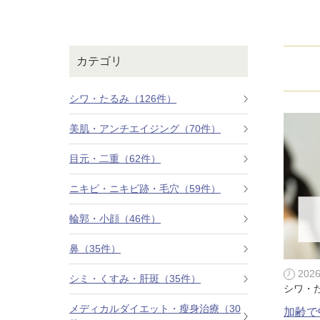
鼻
ニキビ・ニ
ナチュラルな美鼻を実現
ニキビ跡・毛穴の
スキンボトックス（マイクロボトックス）
輪郭・小顔
ほくろ・イ
カテゴリ
涙袋ヒアルロン酸注射
切らない施術や顔に傷が残りにくい施術など
一人ひとりにあっ
脂肪注入
シワ・たるみ（126件）
口元
美容再生医
美肌・アンチエイジング（70件）
ふっくら唇、自然な口元を実現
お肌の若返りを目
グラマラスライン形成（タレ目形成）
目元・二重（62件）
顎
目尻切開法
理想のフェイスラインに
ニキビ・ニキビ跡・毛穴（59件）
上眼瞼たるみ取り
輪郭・小顔（46件）
ヒアルロン酸注射（鼻）
鼻（35件）
小鼻縮小整形術（鼻翼縮小術）
202
シミ・くすみ・肝斑（35件）
シワ・
切らない小鼻縮小術
メディカルダイエット・瘦身治療（30
加齢で