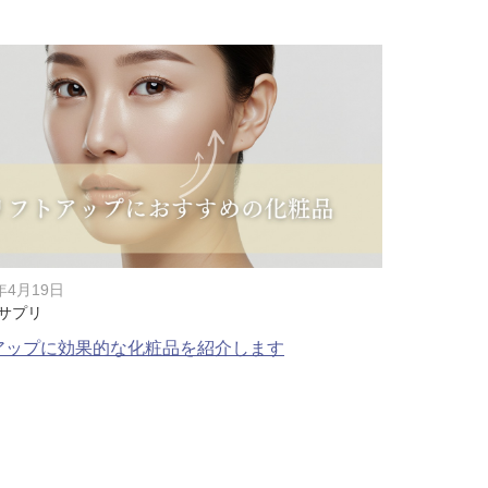
こ）ヒアルロン酸注入
core（ファットエックスコア）
ン酸注射（唇）
リップ
プ（顎）
5年4月19日
サプリ
ァ（POTENZA）
アップに効果的な化粧品を紹介します
（MPガン）
膚再生（多血小板血漿）療法
イブ（ジュビダームビスタ®ボライ