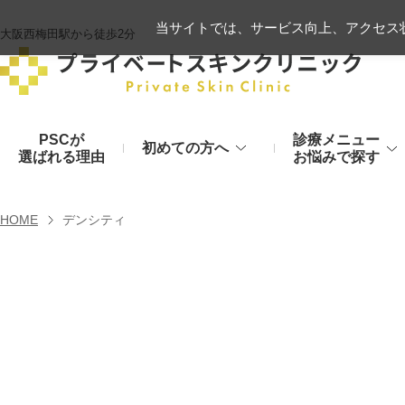
当サイトでは、サービス向上、アクセス状
大阪西梅田駅から徒歩2分
PSCが
診療メニュー
初めての方へ
選ばれる理由
お悩みで探す
施術の流れ
ヒアルロン酸リフト
HOME
デンシティ
顔のお悩み
肌
モフィウス8
初診時のお持物
シワ・たるみ
美肌・アン
ヒアルロン酸やハイフ、糸リフトなど
医療の力で美肌へ
VOVリフト
お支払いについて
目元・二重
シミ・くす
ボトックス注射（シワ）
埋没法から切開法まで
レーザーや光治療
スネコス注射