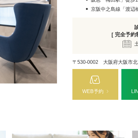
ZO SKIN HEALTH（ゼオスキンヘルス）
ナノメッ
京阪中之島線「渡辺
[ 完全予約制 
〒530-0002 大阪府大阪市北
WEB予約
L