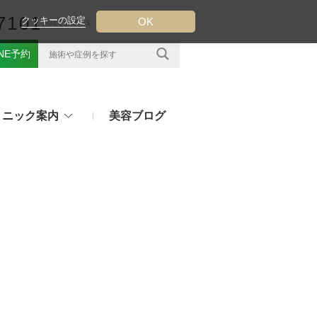
7101
クッキーの設定
OK
FOLLOW US
INE予約
リニック案内
美容ブログ
クについて
フ（ウルトラフォーマーMPT）
その他のお悩み
（TESS LIFT）
注射・点滴治療
プラセンタ注射、白玉点滴など
（スレッドリフト）
処方薬
ラー
アフターピルや美白内服薬など
ングリフト（ウルトラVリフト）