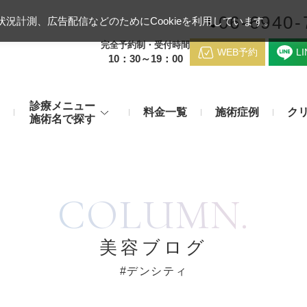
06-6940-
況計測、広告配信などのためにCookieを利用しています。
完全予約制・受付時間
WEB予約
L
10：30～19：00
診療メニュー
料金一覧
施術症例
ク
施術名で探す
梅田クリニッ
デンシティ
医療ハイ
のお悩み
身体のお悩み
COLUMN.
マッサージピール（コラーゲンピール）
テスリフト
医師紹介
メディカルダイエット・痩身治
チエイジング
療
アンカーX
糸リフト
脂肪溶解注射など
アクセス
美容ブログ
み・肝斑
わきが・多汗症
リジュラン注射（高濃度サーモン注射）
貴族フィ
#デンシティ
予約方法
など豊富な施術で治療
切らない施術もご用意
バッカルファット除去術（頬脂肪除去術）
ショッピ