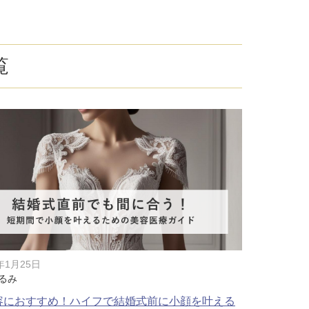
療
コスメ・サプリ
クリニック専売のスキンケアやなど
ーク（後天性眼瞼下垂の点眼治療）
覧
法
問
取り（経結膜的下眼瞼脱脂術）
法
（眉下リフト）
手術
ーゼ（隆鼻術）
術（鼻尖縮小術）
6年1月25日
るみ
脂肪溶解注射
容におすすめ！ハイフで結婚式前に小顔を叶える