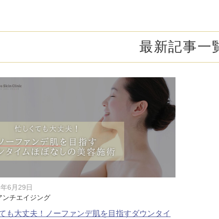
オンライン診
キビ跡・毛穴
医療脱毛
悩みを改善
医師による肌診断でマシンを使い分け
ヒアルロニダーゼ
アップニ
アフターケア
ボ
ヘアケア・育毛・薄毛治療
二重切開法
最新記事一
二重埋没
た治療をご提案
内服治療や頭皮注射など
よくあるご質
切らない眼瞼下垂（埋没法）手術
下瞼脂肪
療
豊胸・バスト
指す再生医療
経験豊富な形成外科出身医師による丁寧な施術
上瞼脂肪除去
目頭切開
女性器
下眼瞼たるみ取り
眉下切開
デリケートなお悩みもお気軽にご相談ください
二重糸とり手術
眼瞼下垂
耳
ピアスの穴あけもお任せください
切らない・糸だけでつくる美鼻整形！
鼻プロテ
耳介軟骨移植（鼻）
鼻尖形成
5年6月29日
アンチエイジング
切らない鼻尖形成術
だんご鼻
ても大丈夫！ノーファンデ肌を目指すダウンタイ