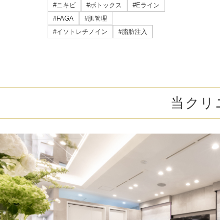
ミラドライ
#ニキビ
#ボトックス
#Eライン
#FAGA
#肌管理
ジェントルマックスプロプラス
#イソトレチノイン
#脂肪注入
頭皮注射
乳頭縮小術
当クリ
ピアスの穴あけ
エクソソーム点滴
プラセンタ注射
疲労回復点滴
アレルギー点滴