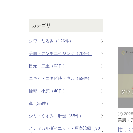
鼻
ニキビ・ニ
ナチュラルな美鼻を実現
ニキビ跡・毛穴の
スキンボトックス（マイクロボトックス）
輪郭・小顔
ほくろ・イ
カテゴリ
涙袋ヒアルロン酸注射
切らない施術や顔に傷が残りにくい施術など
一人ひとりにあっ
脂肪注入
シワ・たるみ（126件）
口元
美容再生医
美肌・アンチエイジング（70件）
ふっくら唇、自然な口元を実現
お肌の若返りを目
グラマラスライン形成（タレ目形成）
目元・二重（62件）
顎
目尻切開法
理想のフェイスラインに
ニキビ・ニキビ跡・毛穴（59件）
上眼瞼たるみ取り
輪郭・小顔（46件）
ヒアルロン酸注射（鼻）
鼻（35件）
小鼻縮小整形術（鼻翼縮小術）
202
シミ・くすみ・肝斑（35件）
美肌・
切らない小鼻縮小術
メディカルダイエット・瘦身治療（30
忙しく