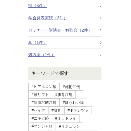
療法）
顎（5件）
学会発表実績（3件）
ジャルプロスーパーハイドロ
セミナー・講演会・勉強会（2件）
ルメッカ
耳（1件）
シミ取りレーザー（Q-YAGレーザー）
処方薬（1件）
ハイドラフェイシャル
キーワードで探す
ミラノリピールボディ
#ヒアルロン酸
#施術症例
CO2高周波レーザー（Esprit）
#糸リフト
#肌育注射
#脂肪溶解注射
#ほうれい線
脂肪由来幹細胞点滴
#ハイフ
#肌育
#ポテンツァ
#ニキビ跡
#ミラドライ
美脚（ふくらはぎ）ボトックス
#マンジャロ
#リジュラン