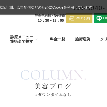
06-6940-
況計測、広告配信などのためにCookieを利用しています。
完全予約制・受付時間
WEB予約
L
10：30～19：00
診療メニュー
料金一覧
施術症例
ク
施術名で探す
梅田クリニッ
デンシティ
医療ハイ
のお悩み
身体のお悩み
COLUMN.
マッサージピール（コラーゲンピール）
テスリフト
医師紹介
メディカルダイエット・痩身治
チエイジング
療
アンカーX
糸リフト
脂肪溶解注射など
アクセス
美容ブログ
み・肝斑
わきが・多汗症
リジュラン注射（高濃度サーモン注射）
貴族フィ
#ダウンタイムなし
予約方法
など豊富な施術で治療
切らない施術もご用意
バッカルファット除去術（頬脂肪除去術）
ショッピ