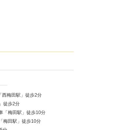
腋臭）手術
毛治療（FAGA）
手術
ス包茎術
滴
（トラネキサム酸）
注射
「西梅田駅」徒歩2分
肌荒れ点滴
」徒歩2分
車「梅田駅」徒歩10分
ピル
「梅田駅」徒歩10分
5分