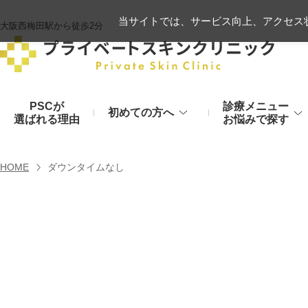
当サイトでは、サービス向上、アクセス状
大阪西梅田駅から徒歩2分
PSCが
診療メニュー
初めての方へ
選ばれる理由
お悩みで探す
施術の流れ
ヒアルロン酸リフト
HOME
ダウンタイムなし
顔のお悩み
肌
モフィウス8
初診時のお持物
シワ・たるみ
美肌・アン
ヒアルロン酸やハイフ、糸リフトなど
医療の力で美肌へ
VOVリフト
お支払いについて
目元・二重
シミ・くす
ボトックス注射（シワ）
埋没法から切開法まで
レーザーや光治療
スネコス注射