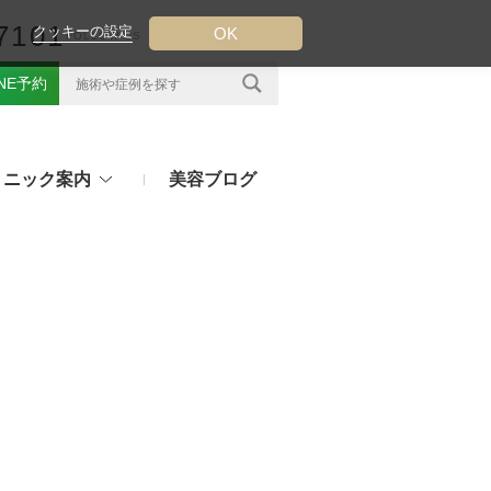
7101
クッキーの設定
OK
FOLLOW US
INE予約
リニック案内
美容ブログ
クについて
フ（ウルトラフォーマーMPT）
その他のお悩み
（TESS LIFT）
注射・点滴治療
プラセンタ注射、白玉点滴など
（スレッドリフト）
処方薬
ラー
アフターピルや美白内服薬など
ングリフト（ウルトラVリフト）