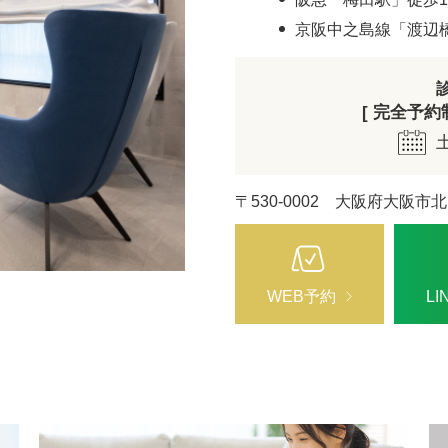
ZO SKIN HEALTH（ゼオスキンヘルス）
ナノメッ
京阪中之島線「渡辺
[ 完全予約制 
〒530-0002 大阪府大阪市北
WEB予約
L