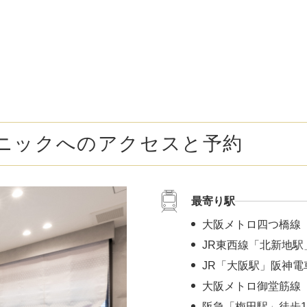
ボトックス注射 （多汗症）
わきが（
女性医療脱毛
女性の薄
乳輪縮小術
陥没乳頭
小陰唇縮小術
クリトリ
ニックへのアクセスと予約
白玉点滴（グルタチオン）
NMN点
サイトカイン（ベビースキン）点滴
美白点滴
最寄り駅
肩こりボトックス
ニンニク
大阪メトロ四つ橋線
若返り（アンチエイジング）点滴
ニキビ・
JR東西線「北新地駅
JR「大阪駅」阪神電
高濃度ビタミンC点滴
アフター
大阪メトロ御堂筋線 
阪急「梅田駅」徒歩1