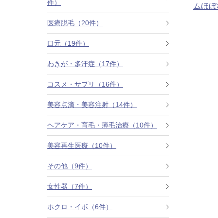
件）
ムほぼ
カベリン（カベルライン・Kabelline）
医療脱毛（20件）
こめかみのヒアルロン酸注射
口元（19件）
チンセラプラス（Cincelar+）
わきが・多汗症（17件）
コスメ・サプリ（16件）
ボトックス注射（ガミースマイル・口角アッ
プ）
美容点滴・美容注射（14件）
人中短縮ボトックス
ヘアケア・育毛・薄毛治療（10件）
クレヴィエル注入
美容再生医療（10件）
その他（9件）
ダーマペン4
女性器（7件）
ケアシス
ホクロ・イボ（6件）
ACRS療法（自己血サイトカインリッチ注入