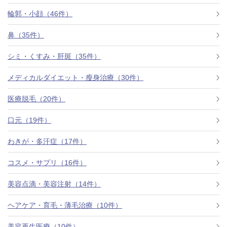
料金一覧
輪郭・小顔（46件）
施術症例
鼻（35件）
シミ・くすみ・肝斑（35件）
初めての方へ
メディカルダイエット・瘦身治療（30件）
医療脱毛（20件）
お悩みで探す
施術メニュー
口元（19件）
わきが・多汗症（17件）
医師の
コスメ・サプリ（16件）
医師紹介
スケジュール
美容点滴・美容注射（14件）
予約方法に
ヘアケア・育毛・薄毛治療（10件）
アクセス
ついて
西梅田から徒歩2分
美容再生医療（10件）