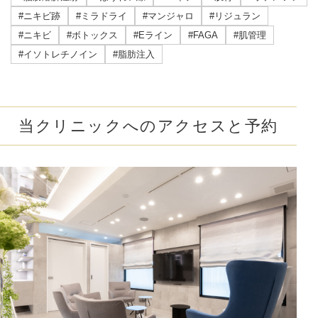
#ニキビ跡
#ミラドライ
#マンジャロ
#リジュラン
#ニキビ
#ボトックス
#Eライン
#FAGA
#肌管理
#イソトレチノイン
#脂肪注入
当クリニックへのアクセスと予約