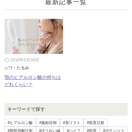
最新記事一覧
2018年5月30日
シワ・たるみ
顎のヒアルロン酸の持ちは
どれくらい？
公式SNS
キーワードで探す
井畑 峰紀 医師
安形省吾 医師
#ヒアルロン酸
#施術症例
#糸リフト
#肌育注射
#脂肪溶解注射
#ほうれい線
#ハイフ
#肌育
#ポテンツァ