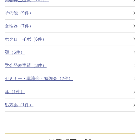
その他（9件）
アフターケア
オンライン診療
女性器（7件）
ホクロ・イボ（6件）
よくあるご質問
顎（5件）
学会発表実績（3件）
美容ブログ
セミナー・講演会・勉強会（2件）
オンラインショップ
耳（1件）
処方薬（1件）
LINE予約
WEB予約