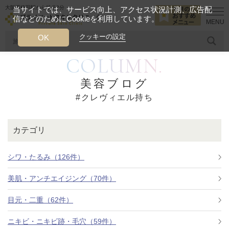
大阪西梅田駅から徒歩2分
当サイトでは、サービス向上、アクセス状況計測、広告配
信などのためにCookieを利用しています。
HOME
クレヴィエル持ち
クッキーの設定
OK
COLUMN.
人気のワード
糸リフト
ヒアルロン酸
リジュランアイ
頭皮
美容ブログ
#クレヴィエル持ち
今月のおすすめメニュー
当クリニック月替わりのおすすめのメニュー
カテゴリ
プライベートスキンクリニックが
選ばれる理由
シワ・たるみ（126件）
美肌・アンチエイジング（70件）
クリニックについて
目元・二重（62件）
ニキビ・ニキビ跡・毛穴（59件）