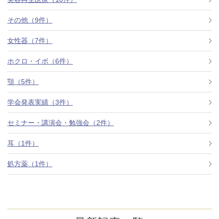
その他（9件）
アフターケア
オンライン診療
女性器（7件）
ホクロ・イボ（6件）
よくあるご質問
顎（5件）
学会発表実績（3件）
美容ブログ
セミナー・講演会・勉強会（2件）
オンラインショップ
耳（1件）
処方薬（1件）
LINE予約
WEB予約