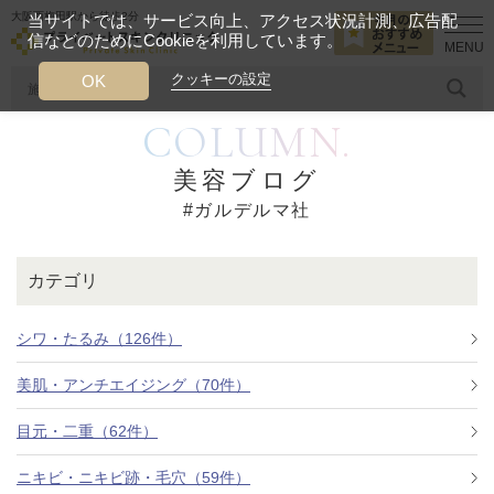
大阪西梅田駅から徒歩2分
当サイトでは、サービス向上、アクセス状況計測、広告配
信などのためにCookieを利用しています。
HOME
ガルデルマ社
クッキーの設定
OK
COLUMN.
人気のワード
糸リフト
ヒアルロン酸
リジュランアイ
頭皮
美容ブログ
#ガルデルマ社
今月のおすすめメニュー
当クリニック月替わりのおすすめのメニュー
カテゴリ
プライベートスキンクリニックが
選ばれる理由
シワ・たるみ（126件）
美肌・アンチエイジング（70件）
クリニックについて
目元・二重（62件）
ニキビ・ニキビ跡・毛穴（59件）