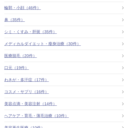
料金一覧
輪郭・小顔（46件）
施術症例
鼻（35件）
シミ・くすみ・肝斑（35件）
初めての方へ
メディカルダイエット・瘦身治療（30件）
医療脱毛（20件）
お悩みで探す
施術メニュー
口元（19件）
わきが・多汗症（17件）
医師の
コスメ・サプリ（16件）
医師紹介
スケジュール
美容点滴・美容注射（14件）
予約方法に
ヘアケア・育毛・薄毛治療（10件）
アクセス
ついて
西梅田から徒歩2分
美容再生医療（10件）