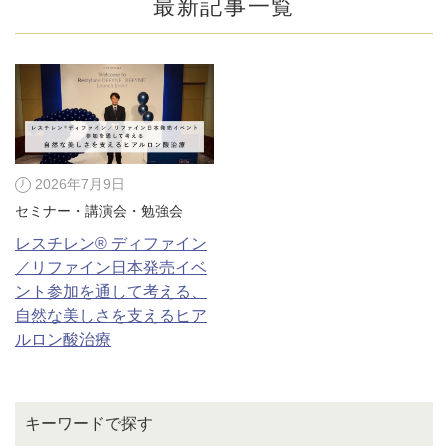
最新記事一覧
2026年7月9日
セミナー・講演会・勉強会
レスチレン® ディファイン
／リファイン日本発売イベ
ント参加を通して考える、
自然な美しさを支えるヒア
公式SNS
ルロン酸治療
井畑 峰紀 医師
安形省吾 医師
キーワードで探す