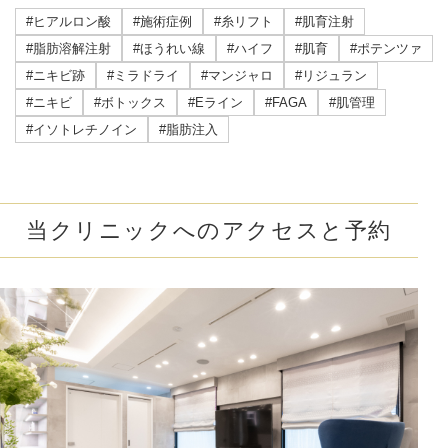
#ヒアルロン酸
#施術症例
#糸リフト
#肌育注射
#脂肪溶解注射
#ほうれい線
#ハイフ
#肌育
#ポテンツァ
#ニキビ跡
#ミラドライ
#マンジャロ
#リジュラン
#ニキビ
#ボトックス
#Eライン
#FAGA
#肌管理
#イソトレチノイン
#脂肪注入
当クリニックへのアクセスと予約