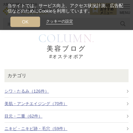
大阪西梅田駅から徒歩2分
当サイトでは、サービス向上、アクセス状況計測、広告配
信などのためにCookieを利用しています。
HOME
オステオポア
クッキーの設定
OK
COLUMN.
人気のワード
糸リフト
ヒアルロン酸
リジュランアイ
頭皮
美容ブログ
#オステオポア
今月のおすすめメニュー
当クリニック月替わりのおすすめのメニュー
カテゴリ
プライベートスキンクリニックが
選ばれる理由
シワ・たるみ（126件）
美肌・アンチエイジング（70件）
クリニックについて
目元・二重（62件）
ニキビ・ニキビ跡・毛穴（59件）