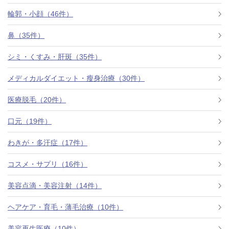
料金一覧
輪郭・小顔（46件）
施術症例
鼻（35件）
シミ・くすみ・肝斑（35件）
初めての方へ
メディカルダイエット・瘦身治療（30件）
医療脱毛（20件）
お悩みで探す
施術メニュー
口元（19件）
わきが・多汗症（17件）
医師の
コスメ・サプリ（16件）
医師紹介
スケジュール
美容点滴・美容注射（14件）
予約方法に
ヘアケア・育毛・薄毛治療（10件）
アクセス
ついて
西梅田から徒歩2分
美容再生医療（10件）