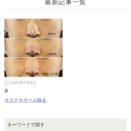
最新記事一覧
2021年7月6日
鼻
公式SNS
オステオポール除去
井畑 峰紀 医師
安形省吾 医師
キーワードで探す