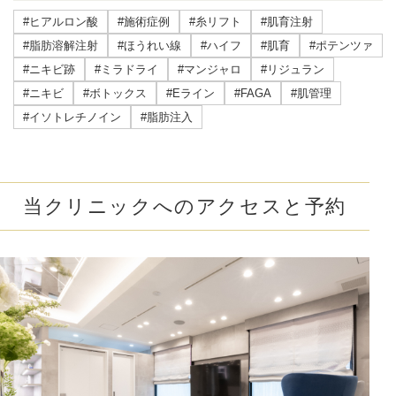
#ヒアルロン酸
#施術症例
#糸リフト
#肌育注射
#脂肪溶解注射
#ほうれい線
#ハイフ
#肌育
#ポテンツァ
#ニキビ跡
#ミラドライ
#マンジャロ
#リジュラン
#ニキビ
#ボトックス
#Eライン
#FAGA
#肌管理
#イソトレチノイン
#脂肪注入
当クリニックへのアクセスと予約