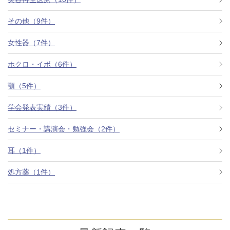
その他（9件）
アフターケア
オンライン診療
女性器（7件）
ホクロ・イボ（6件）
よくあるご質問
顎（5件）
学会発表実績（3件）
美容ブログ
セミナー・講演会・勉強会（2件）
オンラインショップ
耳（1件）
処方薬（1件）
LINE予約
WEB予約