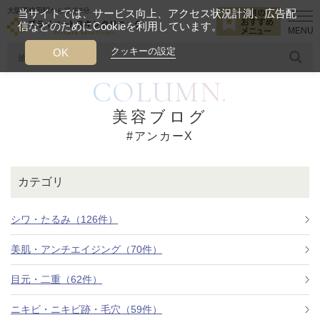
大阪西梅田駅から徒歩2分
当サイトでは、サービス向上、アクセス状況計測、広告配
信などのためにCookieを利用しています。
HOME
アンカーX
クッキーの設定
OK
COLUMN.
人気のワード
糸リフト
ヒアルロン酸
リジュランアイ
頭皮
美容ブログ
#アンカーX
今月のおすすめメニュー
当クリニック月替わりのおすすめのメニュー
カテゴリ
プライベートスキンクリニックが
選ばれる理由
シワ・たるみ（126件）
美肌・アンチエイジング（70件）
クリニックについて
目元・二重（62件）
ニキビ・ニキビ跡・毛穴（59件）