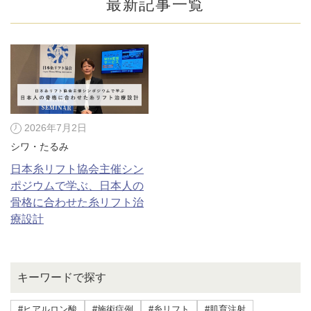
最新記事一覧
2026年7月2日
シワ・たるみ
日本糸リフト協会主催シン
ポジウムで学ぶ、日本人の
骨格に合わせた糸リフト治
療設計
公式SNS
キーワードで探す
井畑 峰紀 医師
安形省吾 医師
#ヒアルロン酸
#施術症例
#糸リフト
#肌育注射