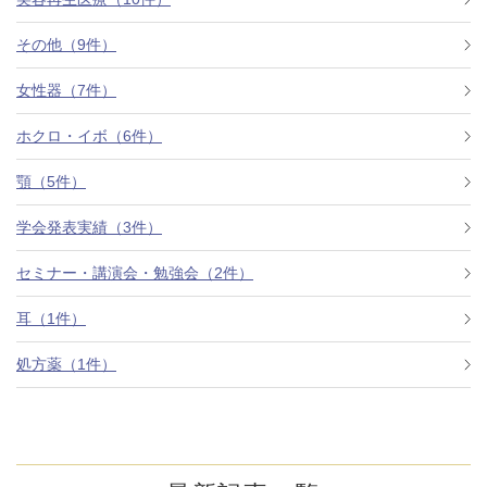
その他（9件）
アフターケア
オンライン診療
女性器（7件）
ホクロ・イボ（6件）
よくあるご質問
顎（5件）
学会発表実績（3件）
美容ブログ
セミナー・講演会・勉強会（2件）
オンラインショップ
耳（1件）
処方薬（1件）
LINE予約
WEB予約