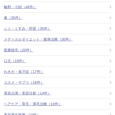
料金一覧
輪郭・小顔（46件）
施術症例
鼻（35件）
シミ・くすみ・肝斑（35件）
初めての方へ
メディカルダイエット・瘦身治療（30件）
医療脱毛（20件）
お悩みで探す
施術メニュー
口元（19件）
わきが・多汗症（17件）
医師の
コスメ・サプリ（16件）
医師紹介
スケジュール
美容点滴・美容注射（14件）
予約方法に
ヘアケア・育毛・薄毛治療（10件）
アクセス
ついて
西梅田から徒歩2分
美容再生医療（10件）