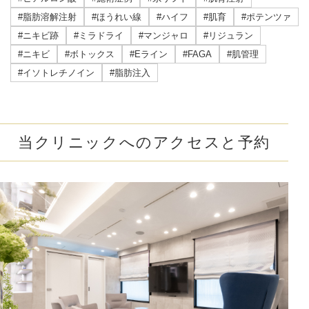
#脂肪溶解注射
#ほうれい線
#ハイフ
#肌育
#ポテンツァ
#ニキビ跡
#ミラドライ
#マンジャロ
#リジュラン
#ニキビ
#ボトックス
#Eライン
#FAGA
#肌管理
#イソトレチノイン
#脂肪注入
当クリニックへのアクセスと予約