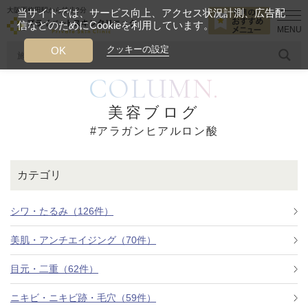
大阪西梅田駅から徒歩2分
当サイトでは、サービス向上、アクセス状況計測、広告配
信などのためにCookieを利用しています。
HOME
アラガンヒアルロン酸
クッキーの設定
OK
COLUMN.
人気のワード
糸リフト
ヒアルロン酸
リジュランアイ
頭皮
美容ブログ
#アラガンヒアルロン酸
今月のおすすめメニュー
当クリニック月替わりのおすすめのメニュー
カテゴリ
プライベートスキンクリニックが
選ばれる理由
シワ・たるみ（126件）
美肌・アンチエイジング（70件）
クリニックについて
目元・二重（62件）
ニキビ・ニキビ跡・毛穴（59件）