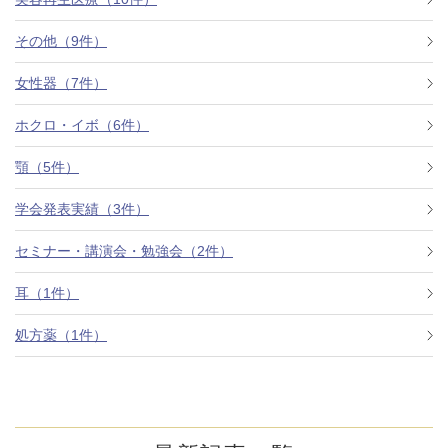
その他（9件）
アフターケア
オンライン診療
女性器（7件）
ホクロ・イボ（6件）
よくあるご質問
顎（5件）
学会発表実績（3件）
美容ブログ
セミナー・講演会・勉強会（2件）
オンラインショップ
耳（1件）
処方薬（1件）
LINE予約
WEB予約