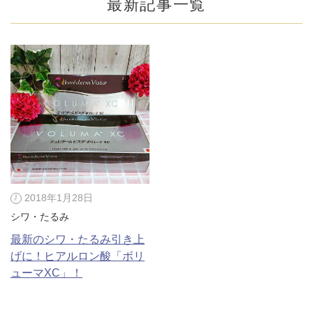
最新記事一覧
2018年1月28日
シワ・たるみ
公式SNS
最新のシワ・たるみ引き上
げに！ヒアルロン酸「ボリ
ューマXC」！
井畑 峰紀 医師
安形省吾 医師