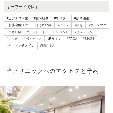
キーワードで探す
#ヒアルロン酸
#施術症例
#糸リフト
#肌育注射
#脂肪溶解注射
#ほうれい線
#ハイフ
#肌育
#ポテンツァ
#ニキビ跡
#ミラドライ
#マンジャロ
#リジュラン
#ニキビ
#ボトックス
#Eライン
#FAGA
#肌管理
#イソトレチノイン
#脂肪注入
当クリニックへのアクセスと予約