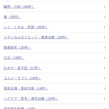
料金一覧
輪郭・小顔（46件）
施術症例
鼻（35件）
シミ・くすみ・肝斑（35件）
初めての方へ
メディカルダイエット・瘦身治療（30件）
医療脱毛（20件）
お悩みで探す
施術メニュー
口元（19件）
わきが・多汗症（17件）
医師の
コスメ・サプリ（16件）
医師紹介
スケジュール
美容点滴・美容注射（14件）
予約方法に
ヘアケア・育毛・薄毛治療（10件）
アクセス
ついて
西梅田から徒歩2分
美容再生医療（10件）