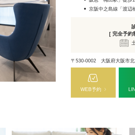
ZO SKIN HEALTH（ゼオスキンヘルス）
ナノメッ
京阪中之島線「渡辺
[ 完全予約制 
〒530-0002 大阪府大阪市北
WEB予約
L