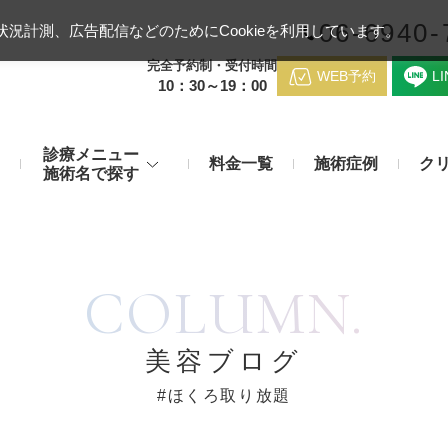
06-6940-
況計測、広告配信などのためにCookieを利用しています。
完全予約制・受付時間
WEB予約
L
10：30～19：00
診療メニュー
料金一覧
施術症例
ク
施術名で探す
梅田クリニッ
デンシティ
医療ハイ
のお悩み
身体のお悩み
COLUMN.
マッサージピール（コラーゲンピール）
テスリフト
医師紹介
メディカルダイエット・痩身治
チエイジング
療
アンカーX
糸リフト
脂肪溶解注射など
アクセス
美容ブログ
み・肝斑
わきが・多汗症
リジュラン注射（高濃度サーモン注射）
貴族フィ
#ほくろ取り放題
予約方法
など豊富な施術で治療
切らない施術もご用意
バッカルファット除去術（頬脂肪除去術）
ショッピ