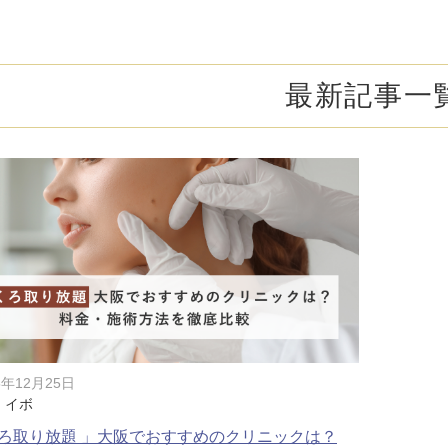
オンライン診
キビ跡・毛穴
医療脱毛
悩みを改善
医師による肌診断でマシンを使い分け
ヒアルロニダーゼ
アップニ
アフターケア
ボ
ヘアケア・育毛・薄毛治療
二重切開法
最新記事一
二重埋没
た治療をご提案
内服治療や頭皮注射など
よくあるご質
切らない眼瞼下垂（埋没法）手術
下瞼脂肪
療
豊胸・バスト
指す再生医療
経験豊富な形成外科出身医師による丁寧な施術
上瞼脂肪除去
目頭切開
女性器
下眼瞼たるみ取り
眉下切開
デリケートなお悩みもお気軽にご相談ください
二重糸とり手術
眼瞼下垂
耳
ピアスの穴あけもお任せください
切らない・糸だけでつくる美鼻整形！
鼻プロテ
耳介軟骨移植（鼻）
鼻尖形成
5年12月25日
・イボ
切らない鼻尖形成術
だんご鼻
ろ取り放題 」大阪でおすすめのクリニックは？