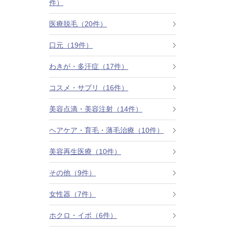
件）
カベリン（カベルライン・Kabelline）
医療脱毛（20件）
こめかみのヒアルロン酸注射
口元（19件）
チンセラプラス（Cincelar+）
わきが・多汗症（17件）
コスメ・サプリ（16件）
ボトックス注射（ガミースマイル・口角アッ
プ）
美容点滴・美容注射（14件）
人中短縮ボトックス
ヘアケア・育毛・薄毛治療（10件）
クレヴィエル注入
美容再生医療（10件）
その他（9件）
ダーマペン4
女性器（7件）
ケアシス
ホクロ・イボ（6件）
ACRS療法（自己血サイトカインリッチ注入