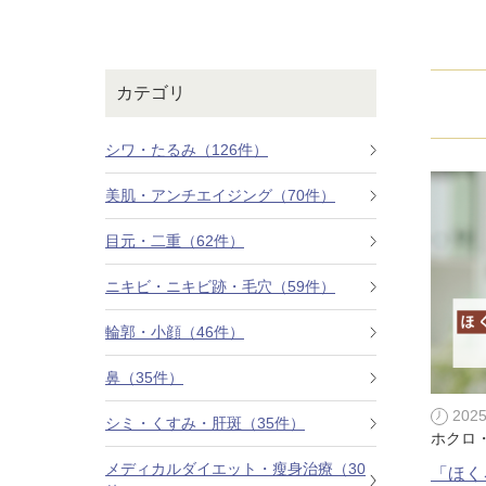
鼻
ニキビ・ニ
ナチュラルな美鼻を実現
ニキビ跡・毛穴の
スキンボトックス（マイクロボトックス）
輪郭・小顔
ほくろ・イ
カテゴリ
涙袋ヒアルロン酸注射
切らない施術や顔に傷が残りにくい施術など
一人ひとりにあっ
脂肪注入
シワ・たるみ（126件）
口元
美容再生医
美肌・アンチエイジング（70件）
ふっくら唇、自然な口元を実現
お肌の若返りを目
グラマラスライン形成（タレ目形成）
目元・二重（62件）
顎
目尻切開法
理想のフェイスラインに
ニキビ・ニキビ跡・毛穴（59件）
上眼瞼たるみ取り
輪郭・小顔（46件）
ヒアルロン酸注射（鼻）
鼻（35件）
小鼻縮小整形術（鼻翼縮小術）
202
シミ・くすみ・肝斑（35件）
ホクロ
切らない小鼻縮小術
メディカルダイエット・瘦身治療（30
「ほく