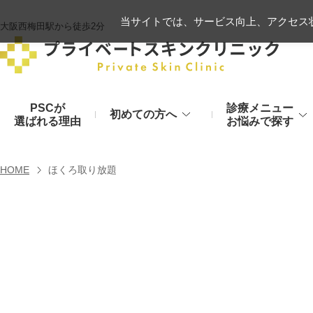
当サイトでは、サービス向上、アクセス状
大阪西梅田駅から徒歩2分
PSCが
診療メニュー
初めての方へ
選ばれる理由
お悩みで探す
施術の流れ
ヒアルロン酸リフト
HOME
ほくろ取り放題
顔のお悩み
肌
モフィウス8
初診時のお持物
シワ・たるみ
美肌・アン
ヒアルロン酸やハイフ、糸リフトなど
医療の力で美肌へ
VOVリフト
お支払いについて
目元・二重
シミ・くす
ボトックス注射（シワ）
埋没法から切開法まで
レーザーや光治療
スネコス注射