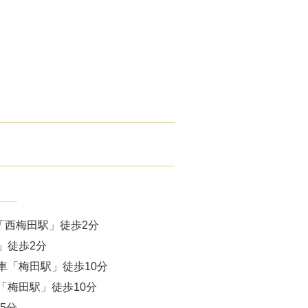
腋臭）手術
毛治療（FAGA）
手術
ス包茎術
滴
（トラネキサム酸）
注射
「西梅田駅」徒歩2分
肌荒れ点滴
」徒歩2分
車「梅田駅」徒歩10分
ピル
「梅田駅」徒歩10分
5分