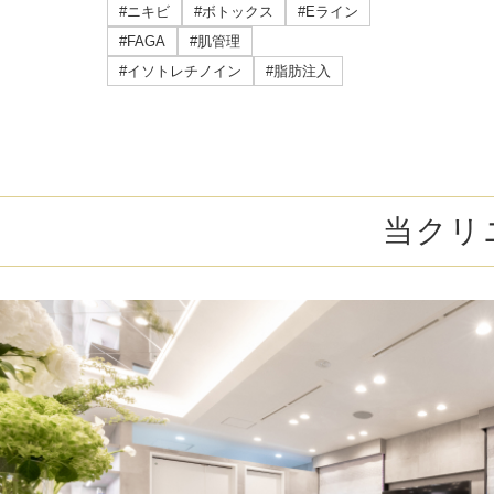
ミラドライ
#ニキビ
#ボトックス
#Eライン
#FAGA
#肌管理
ジェントルマックスプロプラス
#イソトレチノイン
#脂肪注入
頭皮注射
乳頭縮小術
当クリ
ピアスの穴あけ
エクソソーム点滴
プラセンタ注射
疲労回復点滴
アレルギー点滴