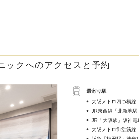
ボトックス注射 （多汗症）
わきが（
女性医療脱毛
女性の薄
乳輪縮小術
陥没乳頭
小陰唇縮小術
クリトリ
ニックへのアクセスと予約
白玉点滴（グルタチオン）
NMN点
サイトカイン（ベビースキン）点滴
美白点滴
最寄り駅
肩こりボトックス
ニンニク
大阪メトロ四つ橋線
若返り（アンチエイジング）点滴
ニキビ・
JR東西線「北新地駅
JR「大阪駅」阪神電
高濃度ビタミンC点滴
アフター
大阪メトロ御堂筋線 
阪急「梅田駅」徒歩1