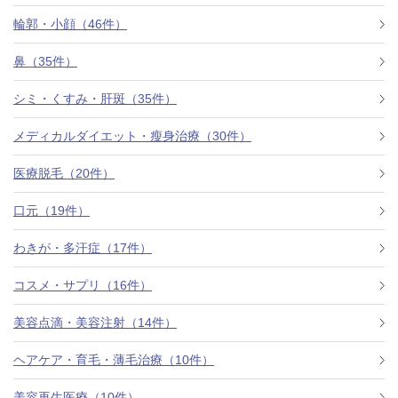
料金一覧
輪郭・小顔（46件）
施術症例
鼻（35件）
シミ・くすみ・肝斑（35件）
初めての方へ
メディカルダイエット・瘦身治療（30件）
医療脱毛（20件）
お悩みで探す
施術メニュー
口元（19件）
わきが・多汗症（17件）
医師の
コスメ・サプリ（16件）
医師紹介
スケジュール
美容点滴・美容注射（14件）
予約方法に
ヘアケア・育毛・薄毛治療（10件）
アクセス
ついて
西梅田から徒歩2分
美容再生医療（10件）