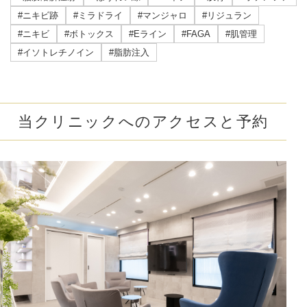
#ニキビ跡
#ミラドライ
#マンジャロ
#リジュラン
#ニキビ
#ボトックス
#Eライン
#FAGA
#肌管理
#イソトレチノイン
#脂肪注入
当クリニックへのアクセスと予約