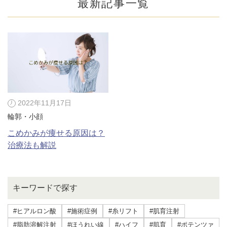
最新記事一覧
2022年11月17日
輪郭・小顔
こめかみが痩せる原因は？
治療法も解説
公式SNS
キーワードで探す
井畑 峰紀 医師
安形省吾 医師
#ヒアルロン酸
#施術症例
#糸リフト
#肌育注射
#脂肪溶解注射
#ほうれい線
#ハイフ
#肌育
#ポテンツァ