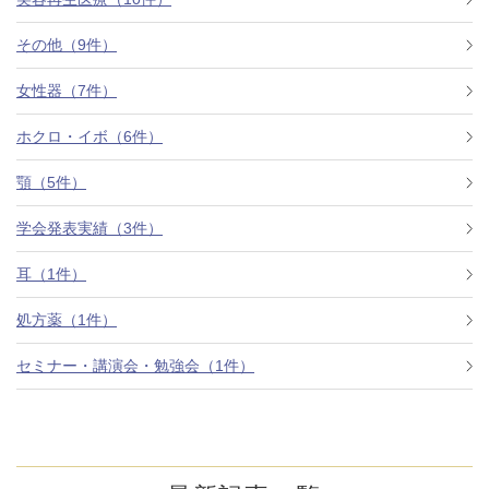
その他（9件）
アフターケア
オンライン診療
女性器（7件）
ホクロ・イボ（6件）
よくあるご質問
顎（5件）
学会発表実績（3件）
美容ブログ
耳（1件）
オンラインショップ
処方薬（1件）
セミナー・講演会・勉強会（1件）
LINE予約
WEB予約