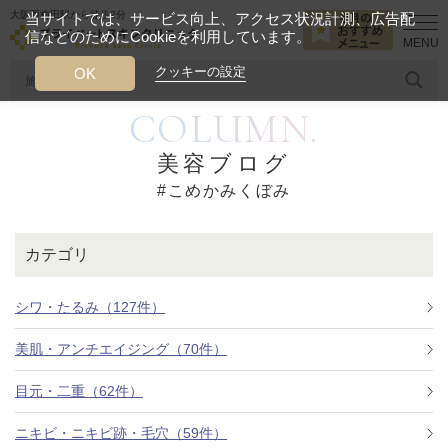
大阪西梅田駅から徒歩2分
当サイトでは、サービス向上、アクセス状況計測、広告配
信などのためにCookieを利用しています。
HOME
こめかみくぼみ
クッキーの設定
OK
COLUMN.
人気のワード
糸リフト
ヒアルロン酸
リジュランアイ
頭皮
美容ブログ
#こめかみくぼみ
今月のおすすめメニュー
当クリニック月替わりのおすすめのメニュー
カテゴリ
プライベートスキンクリニックが
選ばれる理由
シワ・たるみ（127件）
美肌・アンチエイジング（70件）
クリニックについて
目元・二重（62件）
ニキビ・ニキビ跡・毛穴（59件）