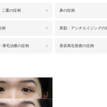
オンライン診
キビ跡・毛穴
医療脱毛
悩みを改善
医師による肌診断でマシンを使い分け
ヒアルロニダーゼ
アップニ
・二重の症例
鼻の症例
アフターケア
ボ
ヘアケア・育毛・薄毛治療
二重切開法
二重埋没
た治療をご提案
内服治療や頭皮注射など
よくあるご質
症例
美肌・アンチエイジングの
切らない眼瞼下垂（埋没法）手術
下瞼脂肪
療
豊胸・バスト
指す再生医療
経験豊富な形成外科出身医師による丁寧な施術
上瞼脂肪除去
目頭切開
A・薄毛治療の症例
美容再生医療の症例
女性器
下眼瞼たるみ取り
眉下切開
デリケートなお悩みもお気軽にご相談ください
二重糸とり手術
眼瞼下垂
耳
ピアスの穴あけもお任せください
切らない・糸だけでつくる美鼻整形！
鼻プロテ
耳介軟骨移植（鼻）
鼻尖形成
切らない鼻尖形成術
だんご鼻