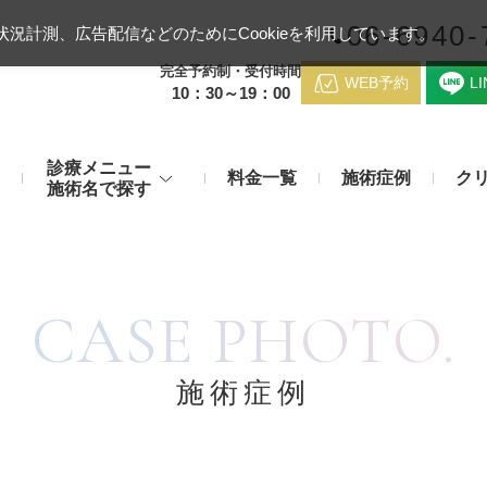
06-6940-
況計測、広告配信などのためにCookieを利用しています。
完全予約制・受付時間
WEB予約
L
10：30～19：00
診療メニュー
料金一覧
施術症例
ク
施術名で探す
梅田クリニッ
デンシティ
医療ハイ
のお悩み
身体のお悩み
CASE PHOTO.
マッサージピール（コラーゲンピール）
テスリフト
医師紹介
メディカルダイエット・痩身治
チエイジング
療
アンカーX
糸リフト
脂肪溶解注射など
アクセス
施術症例
み・肝斑
わきが・多汗症
リジュラン注射（高濃度サーモン注射）
貴族フィ
予約方法
など豊富な施術で治療
切らない施術もご用意
バッカルファット除去術（頬脂肪除去術）
ショッピ