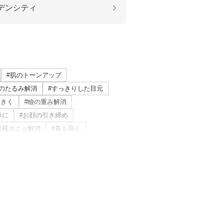
デンシティ
ル デンシファイ
（Forma α）
#肌のトーンアップ
イン・ハイドロキノン療法
下のたるみ解消
#すっきりした目元
大きく
#瞼の重み解消
イアフェイシャル
鼻に
#お顔の引き締め
チノイン（ニキビ治療薬）
口横ポニョ解消
#鼻を高く
消
#皮脂トラブル改善
芽細胞移植術
ら
#おでこのシワ解消
を解消
#目の距離を近づける
色素沈着改善
#ニキビ改善
#目を大きく見せる
#色素沈着を改善
ト点滴（脂肪燃焼）