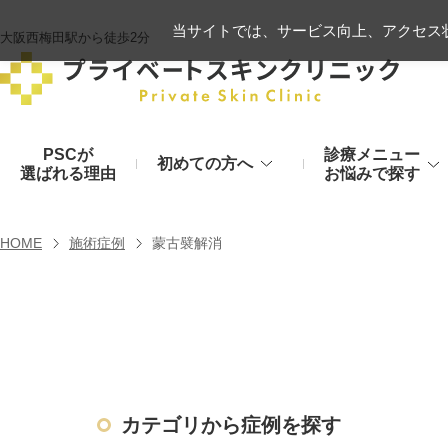
当サイトでは、サービス向上、アクセス状
大阪西梅田駅から徒歩2分
PSCが
診療メニュー
初めての方へ
選ばれる理由
お悩みで探す
施術の流れ
ヒアルロン酸リフト
HOME
施術症例
蒙古襞解消
顔のお悩み
肌
モフィウス8
初診時のお持物
シワ・たるみ
美肌・アン
ヒアルロン酸やハイフ、糸リフトなど
医療の力で美肌へ
VOVリフト
お支払いについて
目元・二重
シミ・くす
ボトックス注射（シワ）
埋没法から切開法まで
レーザーや光治療
カテゴリから症例を探す
スネコス注射