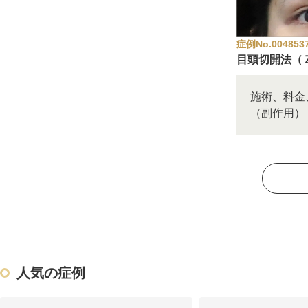
カベリン（カベルライン・Kabelline）
症例No.004853
こめかみのヒアルロン酸注射
目頭切開法（
チンセラプラス（Cincelar+）
施術、料金
（副作用）
ボトックス注射（ガミースマイル・口角アッ
プ）
人中短縮ボトックス
クレヴィエル注入
ダーマペン4
ケアシス
人気の症例
ACRS療法（自己血サイトカインリッチ注入