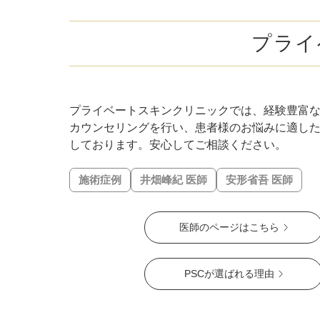
ミラドライ
プライ
ジェントルマックスプロプラス
頭皮注射
乳頭縮小術
プライベートスキンクリニックでは、経験豊富
カウンセリングを行い、患者様のお悩みに適し
しております。安心してご相談ください。
ピアスの穴あけ
施術症例
井畑峰紀 医師
安形省吾 医師
エクソソーム点滴
プラセンタ注射
医師のページはこちら
疲労回復点滴
PSCが選ばれる理由
アレルギー点滴