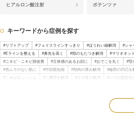
療法）
ヒアルロン酸注射
ポテンツァ
ジャルプロスーパーハイドロ
キーワードから症例を探す
ルメッカ
#リフトアップ
#フェイスラインすっきり
#ほうれい線解消
#シャ
シミ取りレーザー（Q-YAGレーザー）
#Eラインを整える
#鼻先を高く
#頬のもたつき解消
#マリオネッ
#ニキビ・ニキビ跡改善
#立体感のあるお顔に
#おでこを丸く
#顎
ハイドラフェイシャル
#色ムラのない肌に
#中顔面短縮
#頬肉の厚み解消
#輪郭の凹凸を
ミラノリピールボディ
#こめかみふっくら
#二重顎を解消
#エラ張り解消
#シワの固定化
#肝斑解消
#自然な二重幅
#梅干しジワ解消
#くすみ改善
#シ
CO2高周波レーザー（Esprit）
#凹凸のないなめらかな肌に
#肌ツヤアップ
#美白
#鼻唇角
#
#鼻先の丸み解消
#おでこの横ジワ解消
#他の施術と併用可
#肌の
脂肪由来幹細胞点滴
#蒙古襞解消
#目力アップ
#二重ラインをくっきり
#おじぎ鼻改善
#赤ら顔を解消
#鼻筋を直線に
#酒さ改善
#首のたるみ解消
#
美脚（ふくらはぎ）ボトックス
#顎下のたるみ解消
#クレーター肌改善
#蒙古襞を解消
#尖った鼻