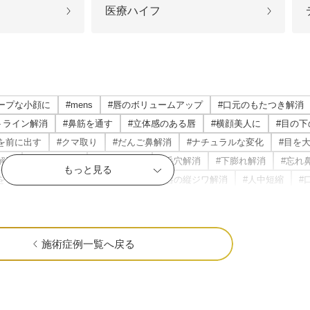
ジュベルック（Juvelook）
トXC）
医療ハイフ
プロファイロ
プルリア
レーザートーニング（メドライトC6）
IPL光治療
ープな小顔に
#mens
#唇のボリュームアップ
#口元のもたつき解消
美白内服薬 シナール・トラネキサム酸
トレチノ
トライン解消
#鼻筋を通す
#立体感のある唇
#横顔美人に
#目の
を前に出す
#クマ取り
#だんご鼻解消
#ナチュラルな変化
#目を
ヴェルベットスキン
ヴァンパ
解消
#頬コケ解消
#口角アップ
#毛穴解消
#下膨れ解消
#忘れ
もっと見る
ケミカルピーリング
イソトレ
を予防
#肌質改善
#ハリ・ツヤ
#唇の縦ジワ解消
#人中短縮
#
ミ解消
#表情ジワ解消
#鼻柱を下げる
#鼻先を細く
#肌の赤みを解
電気焼灼器（モノポーラー）
真皮線維
優しい目元
#ぷっくり涙袋
#四角い輪郭をすっきり
#頬コケをふっく
鎮静
#くっきりした目元
#ニキビ跡改善
#笑いジワ解消
#離れ目
施術症例一覧へ戻る
サクセンダ・リベルサス
痩美茶
#青クマ改善
#ちりめんジワ改善
#M字リップ
#くすみ解消
#
おちょぼ口解消
#下ぶくれ解消
#お顔の赤み解消
#口元のシワ解消
脂肪溶解注射（メソセラピー）
ダイエッ
先に
#小鼻の広がりを解消
#隠れジミも解消