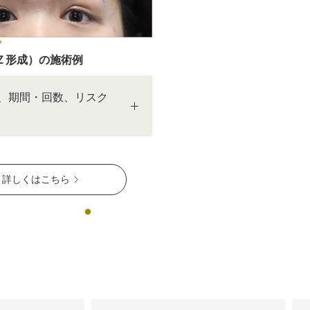
脂肪吸引注射
額（おで
7
頬のヒアルロン酸注射
FatX 
Ｚ形成）の施術例
エラボトックス注射
ヒアルロ
、期間・回数、リスク
Cカールリップ
スマイル
ヒアルロン酸注入（顎）
Vシェイ
詳しくはこちら
プロテーゼ手術（顎）
ポテンツ
ベビーコラーゲン
メソガン
水光注射
PRP皮
スキンバ