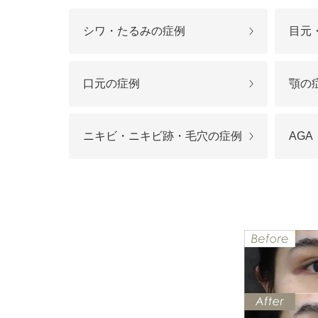
鼻
ニキビ・ニ
ナチュラルな美鼻を実現
ニキビ跡・毛穴の
スキンボトックス（マイクロボトックス）
シワ・たるみの症例
目元
輪郭・小顔
ほくろ・イ
涙袋ヒアルロン酸注射
切らない施術や顔に傷が残りにくい施術など
一人ひとりにあっ
口元の症例
顎の
脂肪注入
口元
美容再生医
ふっくら唇、自然な口元を実現
お肌の若返りを目
グラマラスライン形成（タレ目形成）
ニキビ・ニキビ跡・毛穴の症例
AG
顎
目尻切開法
理想のフェイスラインに
上眼瞼たるみ取り
ヒアルロン酸注射（鼻）
小鼻縮小整形術（鼻翼縮小術）
切らない小鼻縮小術