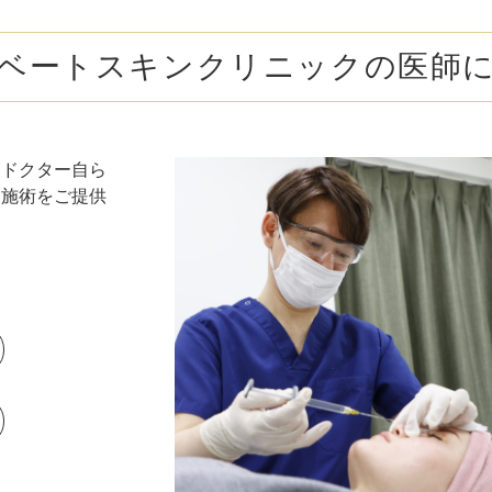
ボトックス注射 （多汗症）
わきが（
ベートスキンクリニックの医師
女性医療脱毛
女性の薄
乳輪縮小術
陥没乳頭
小陰唇縮小術
クリトリ
なドクター自ら
た施術をご提供
白玉点滴（グルタチオン）
NMN点
サイトカイン（ベビースキン）点滴
美白点滴
肩こりボトックス
ニンニク
若返り（アンチエイジング）点滴
ニキビ・
高濃度ビタミンC点滴
アフター