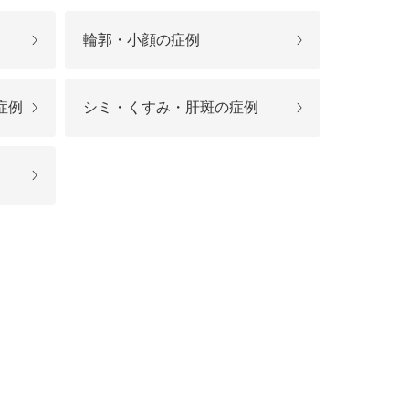
療
コスメ・サプリ
クリニック専売のスキンケアやなど
ーク（後天性眼瞼下垂の点眼治療）
輪郭・小顔の症例
法
問
症例
シミ・くすみ・肝斑の症例
取り（経結膜的下眼瞼脱脂術）
法
（眉下リフト）
手術
ーゼ（隆鼻術）
術（鼻尖縮小術）
脂肪溶解注射