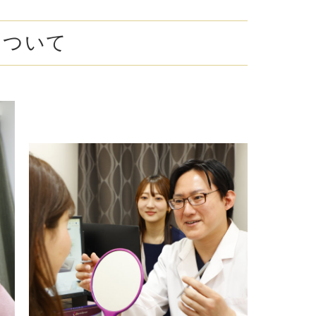
腋臭）手術
について
毛治療（FAGA）
手術
ス包茎術
滴
（トラネキサム酸）
注射
肌荒れ点滴
ピル