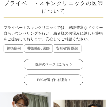
#輪郭の凹凸を解消
#頬コケ解消
#口角アップ
#毛穴解消
プライベートスキンクリニックの医師
#下膨れ解消
#忘れ鼻に
#お顔の引き締め
について
#こめかみふっくら
#二重顎を解消
#エラ張り解消
#シワの固定化を予防
#肌質改善
#ハリ・ツヤ
#唇の縦ジワ解消
#人中短縮
#口横ポニョ解消
#鼻を高く
プライベートスキンクリニックでは、経験豊富なドクター
#肝斑解消
#自然な二重幅
#梅干しジワ解消
#くすみ改善
自らカウンセリングを行い、患者様のお悩みに適した施術
#シミ解消
をご提供しております。安心してご相談ください。
#表情ジワ解消
#鼻柱を下げる
#鼻先を細く
#肌の赤みを解消
#皮脂トラブル改善
施術症例
井畑峰紀 医師
安形省吾 医師
#凹凸のないなめらかな肌に
#肌ツヤアップ
#美白
#鼻唇角
#優しい目元
#ぷっくり涙袋
#四角い輪郭をすっきり
医師のページはこちら
#頬コケをふっくら
#おでこのシワ解消
#鼻先の丸み解消
#おでこの横ジワ解消
#他の施術と併用可
#肌の鎮静
#くっきりした目元
#ニキビ跡改善
#笑いジワ解消
PSCが選ばれる理由
#離れ目を解消
#目の距離を近づける
#蒙古襞解消
#目力アップ
#二重ラインをくっきり
#おじぎ鼻改善
#青クマ改善
#ちりめんジワ改善
#M字リップ
#くすみ解消
#色素沈着改善
#ニキビ改善
#赤ら顔を解消
#鼻筋を直線に