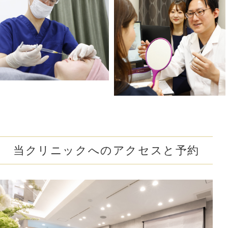
#酒さ改善
#首のたるみ解消
#おちょぼ口解消
#下ぶくれ解消
#お顔の赤み解消
#口元のシワ解消
#目を大きく見せる
#色素沈着を改善
#顎下のたるみ解消
#クレーター肌改善
#蒙古襞を解消
#尖った鼻先に
#小鼻の広がりを解消
#隠れジミも解消
当クリニックへのアクセスと予約