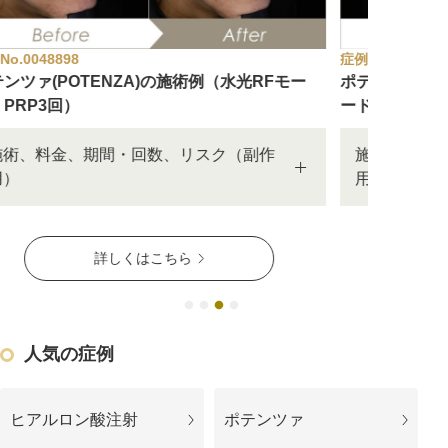
アフターケア
オンライン診療
症例No.0048890
症例No.004
ポテンツァ(POTENZA)の施術例（毛穴・赤みモ
ポテンツァ
ード3回）
ード4回）
よくあるご質問
施術、料金、期間・回数、リスク（副作
施術、
用）
用）
美容ブログ
詳しくはこちら
オンラインショップ
LINE予約
WEB予約
人気の症例
ヒアルロン酸注射
ポテンツァ