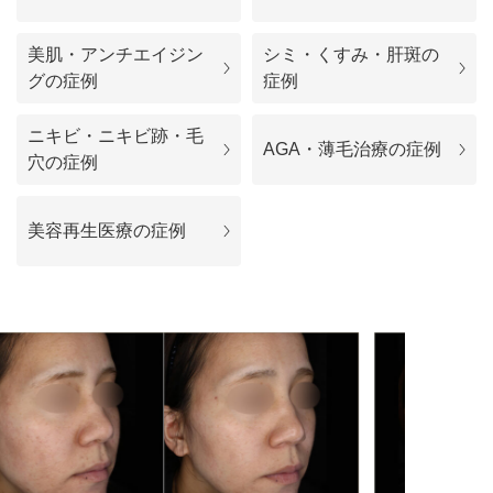
料金一覧
美肌・アンチエイジン
シミ・くすみ・肝斑の
施術症例
グの症例
症例
ニキビ・ニキビ跡・毛
初めての方へ
AGA・薄毛治療の症例
穴の症例
美容再生医療の症例
お悩みで探す
施術メニュー
医師の
医師紹介
スケジュール
予約方法に
アクセス
ついて
西梅田から徒歩2分