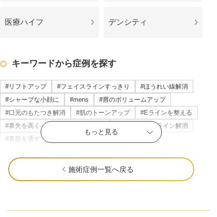
医療ハイフ
デンシティ
キーワードから症例を探す
#リフトアップ
#フェイスラインすっきり
#ほうれい線解消
#シャープな小顔に
#mens
#唇のボリュームアップ
#口元のもたつき解消
#肌のトーンアップ
#Eラインを整える
#鼻先を高く
#頬のもたつき解消
#マリオネットライン解消
もっと見る
#鼻筋を通す
#立体感のある唇
#横顔美人に
#目の下のたるみ解消
#すっきりした目元
公式SNS
#ニキビ・ニキビ跡改善
#立体感のあるお顔に
#おでこを丸く
施術症例一覧へ戻る
#顎を前に出す
#クマ取り
#だんご鼻解消
#ナチュラルな変化
#目を大きく
#瞼の重み解消
井畑 峰紀 医師
安形省吾 医師
#色ムラのない肌に
#中顔面短縮
#頬肉の厚み解消