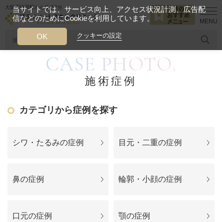
大阪西梅田駅から徒歩2分
当サイトでは、サービス向上、アクセス状況計測、広告配
信などのためにCookieを利用しています。
HOME
施術症例
色ムラのない肌に
クッキーの設定
OK
CASE PHOTO.
人気のワード
糸リフト
ヒアルロン酸
リジュランアイ
頭皮
施術症例
今月のおすすめメニュー
カテゴリから症例を探す
当クリニック月替わりのおすすめのメニュー
プライベートスキンクリニックが
シワ・たるみの症例
目元・二重の症例
選ばれる理由
鼻の症例
輪郭・小顔の症例
クリニックについて
口元の症例
顎の症例