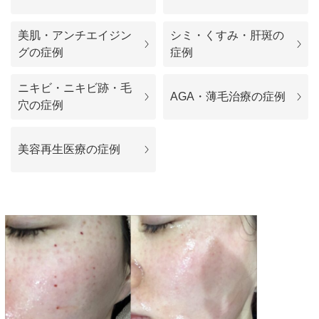
料金一覧
美肌・アンチエイジン
シミ・くすみ・肝斑の
施術症例
グの症例
症例
ニキビ・ニキビ跡・毛
初めての方へ
AGA・薄毛治療の症例
穴の症例
美容再生医療の症例
お悩みで探す
施術メニュー
医師の
医師紹介
スケジュール
予約方法に
アクセス
ついて
西梅田から徒歩2分