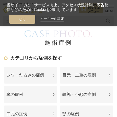
大阪西梅田駅から徒歩2分
当サイトでは、サービス向上、アクセス状況計測、広告配
信などのためにCookieを利用しています。
HOME
施術症例
肌の鎮静
クッキーの設定
OK
CASE PHOTO.
人気のワード
糸リフト
ヒアルロン酸
リジュランアイ
頭皮
施術症例
今月のおすすめメニュー
カテゴリから症例を探す
当クリニック月替わりのおすすめのメニュー
プライベートスキンクリニックが
シワ・たるみの症例
目元・二重の症例
選ばれる理由
鼻の症例
輪郭・小顔の症例
クリニックについて
口元の症例
顎の症例