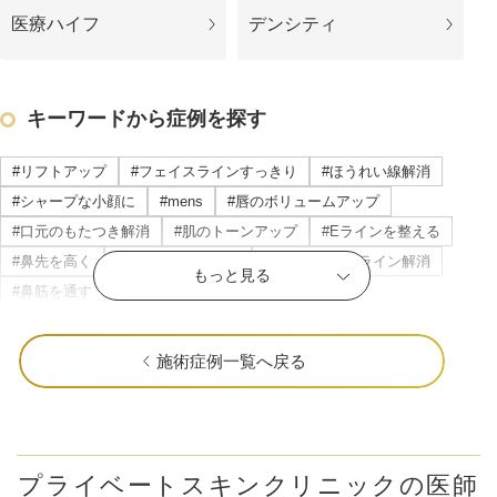
医療ハイフ
デンシティ
キーワードから症例を探す
#リフトアップ
#フェイスラインすっきり
#ほうれい線解消
#シャープな小顔に
#mens
#唇のボリュームアップ
#口元のもたつき解消
#肌のトーンアップ
#Eラインを整える
#鼻先を高く
#頬のもたつき解消
#マリオネットライン解消
もっと見る
#鼻筋を通す
#立体感のある唇
#横顔美人に
#目の下のたるみ解消
#すっきりした目元
公式SNS
#ニキビ・ニキビ跡改善
#立体感のあるお顔に
#おでこを丸く
施術症例一覧へ戻る
#顎を前に出す
#クマ取り
#だんご鼻解消
#ナチュラルな変化
#目を大きく
#瞼の重み解消
#色ムラのない肌に
#中顔面短縮
#頬肉の厚み解消
井畑 峰紀 医師
安形省吾 医師
#輪郭の凹凸を解消
#頬コケ解消
#口角アップ
#毛穴解消
プライベートスキンクリニックの医師