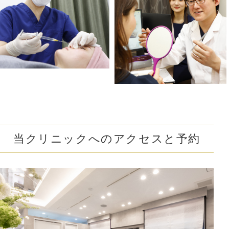
#下ぶくれ解消
#お顔の赤み解消
#口元のシワ解消
#目を大きく見せる
#色素沈着を改善
#顎下のたるみ解消
#クレーター肌改善
#蒙古襞を解消
#尖った鼻先に
#小鼻の広がりを解消
#隠れジミも解消
当クリニックへのアクセスと予約