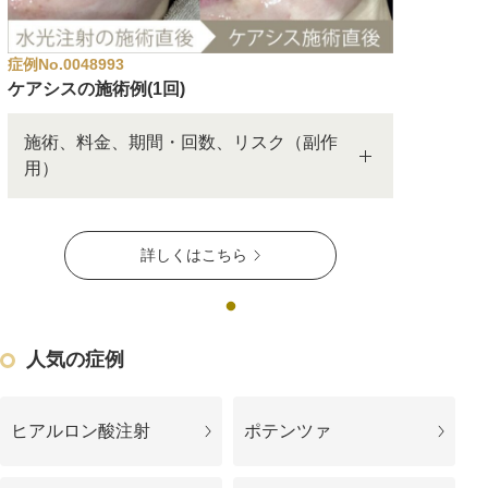
アフターケア
オンライン診療
症例No.0048993
ケアシスの施術例(1回)
施術、料金、期間・回数、リスク（副作
よくあるご質問
用）
美容ブログ
詳しくはこちら
オンラインショップ
人気の症例
LINE予約
WEB予約
ヒアルロン酸注射
ポテンツァ