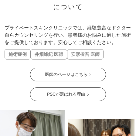
#下膨れ解消
#忘れ鼻に
#お顔の引き締め
について
#こめかみふっくら
#二重顎を解消
#エラ張り解消
#シワの固定化を予防
#肌質改善
#ハリ・ツヤ
#唇の縦ジワ解消
#人中短縮
#口横ポニョ解消
#鼻を高く
プライベートスキンクリニックでは、経験豊富なドクター
#肝斑解消
#自然な二重幅
#梅干しジワ解消
#くすみ改善
自らカウンセリングを行い、患者様のお悩みに適した施術
#シミ解消
をご提供しております。安心してご相談ください。
#表情ジワ解消
#鼻柱を下げる
#鼻先を細く
#肌の赤みを解消
#皮脂トラブル改善
施術症例
井畑峰紀 医師
安形省吾 医師
#凹凸のないなめらかな肌に
#肌ツヤアップ
#美白
#鼻唇角
#優しい目元
#ぷっくり涙袋
#四角い輪郭をすっきり
医師のページはこちら
#頬コケをふっくら
#おでこのシワ解消
#鼻先の丸み解消
#おでこの横ジワ解消
#他の施術と併用可
#肌の鎮静
#くっきりした目元
#ニキビ跡改善
#笑いジワ解消
PSCが選ばれる理由
#離れ目を解消
#目の距離を近づける
#蒙古襞解消
#目力アップ
#二重ラインをくっきり
#おじぎ鼻改善
#青クマ改善
#ちりめんジワ改善
#M字リップ
#くすみ解消
#色素沈着改善
#ニキビ改善
#赤ら顔を解消
#鼻筋を直線に
#酒さ改善
#首のたるみ解消
#おちょぼ口解消