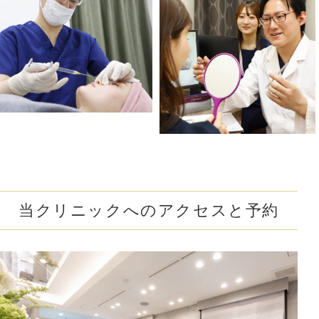
#酒さ改善
#首のたるみ解消
#おちょぼ口解消
#下ぶくれ解消
#お顔の赤み解消
#口元のシワ解消
#目を大きく見せる
#色素沈着を改善
#顎下のたるみ解消
#クレーター肌改善
#蒙古襞を解消
#尖った鼻先に
#小鼻の広がりを解消
#隠れジミも解消
当クリニックへのアクセスと予約