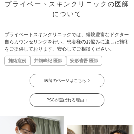
#輪郭の凹凸を解消
#頬コケ解消
#口角アップ
#毛穴解消
プライベートスキンクリニックの医師
#下膨れ解消
#忘れ鼻に
#お顔の引き締め
について
#こめかみふっくら
#二重顎を解消
#エラ張り解消
#シワの固定化を予防
#肌質改善
#ハリ・ツヤ
#唇の縦ジワ解消
#人中短縮
#口横ポニョ解消
#鼻を高く
プライベートスキンクリニックでは、経験豊富なドクター
#肝斑解消
#自然な二重幅
#梅干しジワ解消
#くすみ改善
自らカウンセリングを行い、患者様のお悩みに適した施術
#シミ解消
をご提供しております。安心してご相談ください。
#表情ジワ解消
#鼻柱を下げる
#鼻先を細く
#肌の赤みを解消
#皮脂トラブル改善
施術症例
井畑峰紀 医師
安形省吾 医師
#凹凸のないなめらかな肌に
#肌ツヤアップ
#美白
#鼻唇角
#優しい目元
#ぷっくり涙袋
#四角い輪郭をすっきり
医師のページはこちら
#頬コケをふっくら
#おでこのシワ解消
#鼻先の丸み解消
#おでこの横ジワ解消
#他の施術と併用可
#肌の鎮静
#くっきりした目元
#ニキビ跡改善
#笑いジワ解消
PSCが選ばれる理由
#離れ目を解消
#目の距離を近づける
#蒙古襞解消
#目力アップ
#二重ラインをくっきり
#おじぎ鼻改善
#青クマ改善
#ちりめんジワ改善
#M字リップ
#くすみ解消
#色素沈着改善
#ニキビ改善
#赤ら顔を解消
#鼻筋を直線に