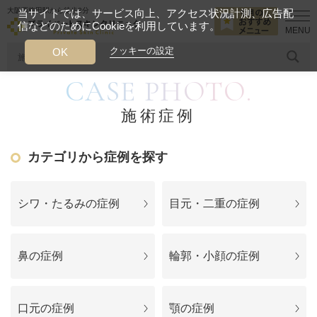
大阪西梅田駅から徒歩2分
当サイトでは、サービス向上、アクセス状況計測、広告配
信などのためにCookieを利用しています。
HOME
施術症例
立体感のある唇
クッキーの設定
OK
CASE PHOTO.
人気のワード
糸リフト
ヒアルロン酸
リジュランアイ
頭皮
施術症例
今月のおすすめメニュー
カテゴリから症例を探す
当クリニック月替わりのおすすめのメニュー
プライベートスキンクリニックが
シワ・たるみの症例
目元・二重の症例
選ばれる理由
鼻の症例
輪郭・小顔の症例
クリニックについて
口元の症例
顎の症例