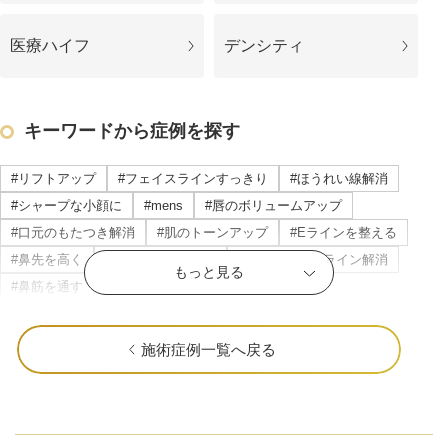
医療ハイフ
デンシティ
キーワードから症例を探す
#リフトアップ
#フェイスラインすっきり
#ほうれい線解消
#シャープな小顔に
#mens
#唇のボリュームアップ
#口元のもたつき解消
#肌のトーンアップ
#Eラインを整える
#鼻先を高く
#頬のもたつき解消
#マリオネットライン解消
もっと見る
#鼻筋を通す
#立体感のある唇
#横顔美人に
#目の下のたるみ解消
#すっきりした目元
公式SNS
#ニキビ・ニキビ跡改善
#立体感のあるお顔に
#おでこを丸く
施術症例一覧へ戻る
#顎を前に出す
#クマ取り
#だんご鼻解消
#ナチュラルな変化
#目を大きく
#瞼の重み解消
井畑 峰紀 医師
安形省吾 医師
#色ムラのない肌に
#中顔面短縮
#頬肉の厚み解消