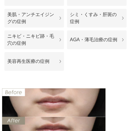
料金一覧
美肌・アンチエイジン
シミ・くすみ・肝斑の
施術症例
グの症例
症例
ニキビ・ニキビ跡・毛
初めての方へ
AGA・薄毛治療の症例
穴の症例
美容再生医療の症例
お悩みで探す
施術メニュー
医師の
医師紹介
スケジュール
予約方法に
アクセス
ついて
西梅田から徒歩2分