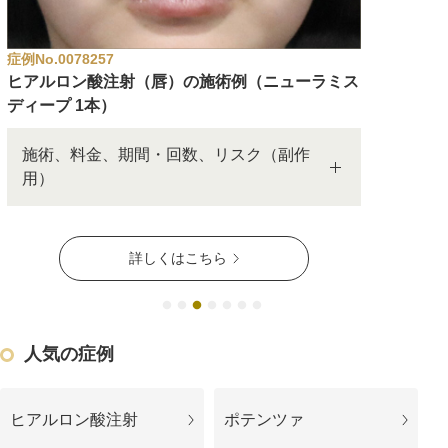
アフターケア
オンライン診療
症例No.0078250
症例No.007
ヒアルロン酸注射（唇）の施術例（ジュビダーム
ヒアルロ
ビスタ®ボルベラXC1本）
ビスタ®ボ
よくあるご質問
施術、料金、期間・回数、リスク（副作
施術、
用）
用）
美容ブログ
詳しくはこちら
オンラインショップ
LINE予約
WEB予約
人気の症例
ヒアルロン酸注射
ポテンツァ