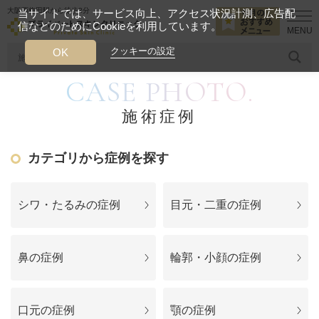
大阪西梅田駅から徒歩2分
当サイトでは、サービス向上、アクセス状況計測、広告配
信などのためにCookieを利用しています。
HOME
施術症例
口元のシワ解消
クッキーの設定
OK
CASE PHOTO.
人気のワード
糸リフト
ヒアルロン酸
リジュランアイ
頭皮
施術症例
今月のおすすめメニュー
カテゴリから症例を探す
当クリニック月替わりのおすすめのメニュー
プライベートスキンクリニックが
シワ・たるみの症例
目元・二重の症例
選ばれる理由
鼻の症例
輪郭・小顔の症例
クリニックについて
口元の症例
顎の症例