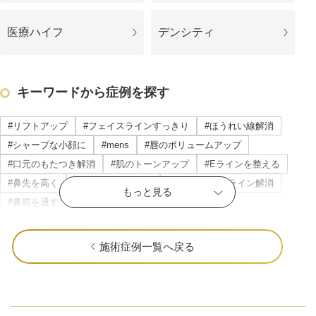
医療ハイフ
デンシティ
キーワードから症例を探す
#リフトアップ
#フェイスラインすっきり
#ほうれい線解消
#シャープな小顔に
#mens
#唇のボリュームアップ
#口元のもたつき解消
#肌のトーンアップ
#Eラインを整える
#鼻先を高く
#頬のもたつき解消
#マリオネットライン解消
もっと見る
#鼻筋を通す
#立体感のある唇
#横顔美人に
#目の下のたるみ解消
#すっきりした目元
公式SNS
#ニキビ・ニキビ跡改善
#立体感のあるお顔に
#おでこを丸く
施術症例一覧へ戻る
#顎を前に出す
#クマ取り
#だんご鼻解消
#ナチュラルな変化
#目を大きく
#瞼の重み解消
井畑 峰紀 医師
安形省吾 医師
#色ムラのない肌に
#中顔面短縮
#頬肉の厚み解消