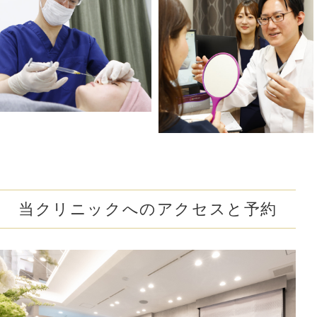
#酒さ改善
#首のたるみ解消
#おちょぼ口解消
#下ぶくれ解消
#お顔の赤み解消
#口元のシワ解消
#目を大きく見せる
#色素沈着を改善
#顎下のたるみ解消
#クレーター肌改善
#蒙古襞を解消
#尖った鼻先に
#小鼻の広がりを解消
#隠れジミも解消
当クリニックへのアクセスと予約