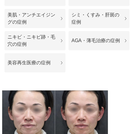
料金一覧
美肌・アンチエイジン
シミ・くすみ・肝斑の
施術症例
グの症例
症例
ニキビ・ニキビ跡・毛
初めての方へ
AGA・薄毛治療の症例
穴の症例
美容再生医療の症例
お悩みで探す
施術メニュー
医師の
医師紹介
スケジュール
予約方法に
アクセス
ついて
西梅田から徒歩2分