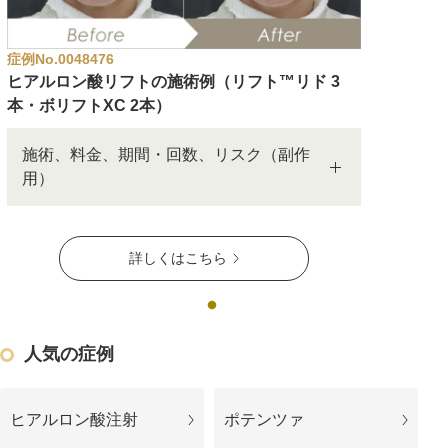
アフターケア
オンライン診療
症例No.0048476
ヒアルロン酸リフトの施術例（リフト™リド 3
本・ボリフトXC 2本）
よくあるご質問
施術、料金、期間・回数、リスク（副作
用）
美容ブログ
詳しくはこちら
オンラインショップ
LINE予約
WEB予約
人気の症例
ヒアルロン酸注射
ポテンツァ