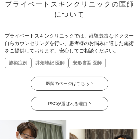
#輪郭の凹凸を解消
#頬コケ解消
#口角アップ
#毛穴解消
プライベートスキンクリニックの医師
#下膨れ解消
#忘れ鼻に
#お顔の引き締め
について
#こめかみふっくら
#二重顎を解消
#エラ張り解消
#シワの固定化を予防
#肌質改善
#ハリ・ツヤ
#唇の縦ジワ解消
#人中短縮
#口横ポニョ解消
#鼻を高く
プライベートスキンクリニックでは、経験豊富なドクター
#肝斑解消
#自然な二重幅
#梅干しジワ解消
#くすみ改善
自らカウンセリングを行い、患者様のお悩みに適した施術
#シミ解消
をご提供しております。安心してご相談ください。
#表情ジワ解消
#鼻柱を下げる
#鼻先を細く
#肌の赤みを解消
#皮脂トラブル改善
施術症例
井畑峰紀 医師
安形省吾 医師
#凹凸のないなめらかな肌に
#肌ツヤアップ
#美白
#鼻唇角
#優しい目元
#ぷっくり涙袋
#四角い輪郭をすっきり
医師のページはこちら
#頬コケをふっくら
#おでこのシワ解消
#鼻先の丸み解消
#おでこの横ジワ解消
#他の施術と併用可
#肌の鎮静
#くっきりした目元
#ニキビ跡改善
#笑いジワ解消
PSCが選ばれる理由
#離れ目を解消
#目の距離を近づける
#蒙古襞解消
#目力アップ
#二重ラインをくっきり
#おじぎ鼻改善
#青クマ改善
#ちりめんジワ改善
#M字リップ
#くすみ解消
#色素沈着改善
#ニキビ改善
#赤ら顔を解消
#鼻筋を直線に