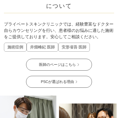
#下膨れ解消
#忘れ鼻に
#お顔の引き締め
について
#こめかみふっくら
#二重顎を解消
#エラ張り解消
#シワの固定化を予防
#肌質改善
#ハリ・ツヤ
#唇の縦ジワ解消
#人中短縮
#口横ポニョ解消
#鼻を高く
プライベートスキンクリニックでは、経験豊富なドクター
#肝斑解消
#自然な二重幅
#梅干しジワ解消
#くすみ改善
自らカウンセリングを行い、患者様のお悩みに適した施術
#シミ解消
をご提供しております。安心してご相談ください。
#表情ジワ解消
#鼻柱を下げる
#鼻先を細く
#肌の赤みを解消
#皮脂トラブル改善
施術症例
井畑峰紀 医師
安形省吾 医師
#凹凸のないなめらかな肌に
#肌ツヤアップ
#美白
#鼻唇角
#優しい目元
#ぷっくり涙袋
#四角い輪郭をすっきり
医師のページはこちら
#頬コケをふっくら
#おでこのシワ解消
#鼻先の丸み解消
#おでこの横ジワ解消
#他の施術と併用可
#肌の鎮静
#くっきりした目元
#ニキビ跡改善
#笑いジワ解消
PSCが選ばれる理由
#離れ目を解消
#目の距離を近づける
#蒙古襞解消
#目力アップ
#二重ラインをくっきり
#おじぎ鼻改善
#青クマ改善
#ちりめんジワ改善
#M字リップ
#くすみ解消
#色素沈着改善
#ニキビ改善
#赤ら顔を解消
#鼻筋を直線に
#酒さ改善
#首のたるみ解消
#おちょぼ口解消