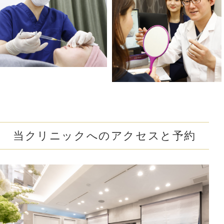
#下ぶくれ解消
#お顔の赤み解消
#口元のシワ解消
#目を大きく見せる
#色素沈着を改善
#顎下のたるみ解消
#クレーター肌改善
#蒙古襞を解消
#尖った鼻先に
#小鼻の広がりを解消
#隠れジミも解消
当クリニックへのアクセスと予約