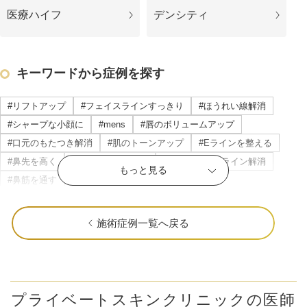
医療ハイフ
デンシティ
キーワードから症例を探す
#リフトアップ
#フェイスラインすっきり
#ほうれい線解消
#シャープな小顔に
#mens
#唇のボリュームアップ
#口元のもたつき解消
#肌のトーンアップ
#Eラインを整える
#鼻先を高く
#頬のもたつき解消
#マリオネットライン解消
もっと見る
#鼻筋を通す
#立体感のある唇
#横顔美人に
#目の下のたるみ解消
#すっきりした目元
公式SNS
#ニキビ・ニキビ跡改善
#立体感のあるお顔に
#おでこを丸く
施術症例一覧へ戻る
#顎を前に出す
#クマ取り
#だんご鼻解消
#ナチュラルな変化
#目を大きく
#瞼の重み解消
#色ムラのない肌に
#中顔面短縮
#頬肉の厚み解消
井畑 峰紀 医師
安形省吾 医師
#輪郭の凹凸を解消
#頬コケ解消
#口角アップ
#毛穴解消
プライベートスキンクリニックの医師