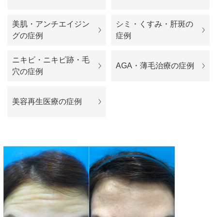
料金一覧
美肌・アンチエイジン
シミ・くすみ・肝斑の
施術症例
グの症例
症例
ニキビ・ニキビ跡・毛
初めての方へ
AGA・薄毛治療の症例
穴の症例
美容再生医療の症例
お悩みで探す
施術メニュー
医師の
医師紹介
スケジュール
予約方法に
アクセス
ついて
西梅田から徒歩2分