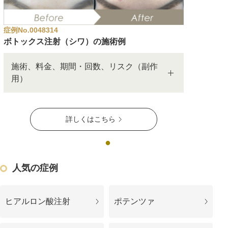
アフターケア
オンライン診療
症例No.0048314
ボトックス注射（シワ）の施術例
施術、料金、期間・回数、リスク（副作
よくあるご質問
用）
美容ブログ
詳しくはこちら
オンラインショップ
人気の症例
LINE予約
WEB予約
ヒアルロン酸注射
ポテンツァ