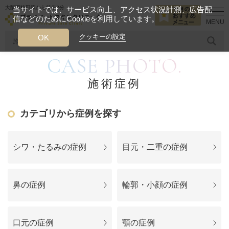
大阪西梅田駅から徒歩2分
当サイトでは、サービス向上、アクセス状況計測、広告配
信などのためにCookieを利用しています。
HOME
施術症例
おでこの横ジワ解消
クッキーの設定
OK
CASE PHOTO.
人気のワード
糸リフト
ヒアルロン酸
リジュランアイ
頭皮
施術症例
今月のおすすめメニュー
カテゴリから症例を探す
当クリニック月替わりのおすすめのメニュー
プライベートスキンクリニックが
シワ・たるみの症例
目元・二重の症例
選ばれる理由
鼻の症例
輪郭・小顔の症例
クリニックについて
口元の症例
顎の症例